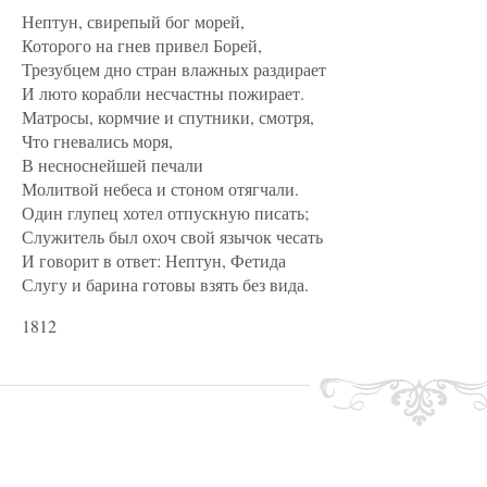
Нептун, свирепый бог морей,
Которого на гнев привел Борей,
Трезубцем дно стран влажных раздирает
И люто корабли несчастны пожирает.
Матросы, кормчие и спутники, смотря,
Что гневались моря,
В несноснейшей печали
Молитвой небеса и стоном отягчали.
Один глупец хотел отпускную писать;
Служитель был охоч свой язычок чесать
И говорит в ответ: Нептун, Фетида
Слугу и барина готовы взять без вида.
1812