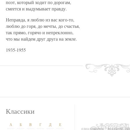
поэт, который ходит по дорогам,
смеется и выдумывает правду.
Неправда, я люблю из вас кого-то,
люблю до горя, до мечты, до счастья,
так прямо, горячо и непреклонно,
что мы найдем друг друга на земле.
1935-1955
Классики
А
Б
В
Г
Д
Е
©2014 STIH.PRO
ВСЕ ПРАВА З