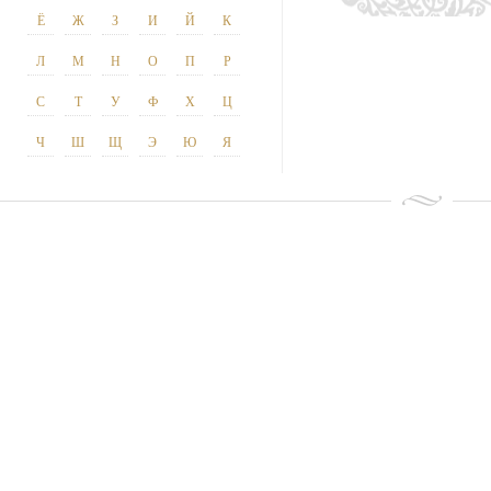
Ё
Ж
З
И
Й
К
Л
М
Н
О
П
Р
С
Т
У
Ф
Х
Ц
Ч
Ш
Щ
Э
Ю
Я