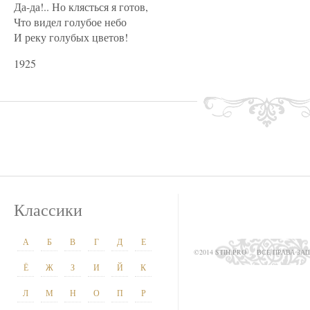
Да-да!.. Но клясться я готов,
Что видел голубое небо
И реку голубых цветов!
1925
Классики
А
Б
В
Г
Д
Е
©2014 STIH.PRO
ВСЕ ПРАВА З
Ё
Ж
З
И
Й
К
Л
М
Н
О
П
Р