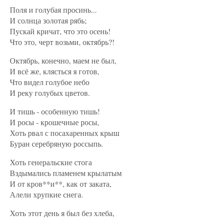
Поля и голубая просинь...
И солнца золотая рябь;
Пускай кричат, что это осень!
Что это, черт возьми, октябрь?!
Октябрь, конечно, маем не был,
И всё же, клясться я готов,
Что видел голубое небо
И реку голубых цветов.
И тишь - особенную тишь!
И росы - крошечные росы,
Хоть рвал с посахаренных крыш
Буран серебряную россыпь.
Хоть генеральские стога
Вздымались пламенем крылатым
И от кров**и**, как от заката,
Алели хрупкие снега.
Хоть этот день я был без хлеба,