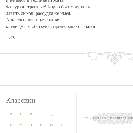
Фигурки странные! Коров бы им душить,
давить быков, рассудка не имея.
А на того, кто иначе живет,
клевещут, злобствуют, приделывают рожки.
1929
Классики
А
Б
В
Г
Д
Е
©2014 STIH.PRO
ВСЕ ПРАВА З
Ё
Ж
З
И
Й
К