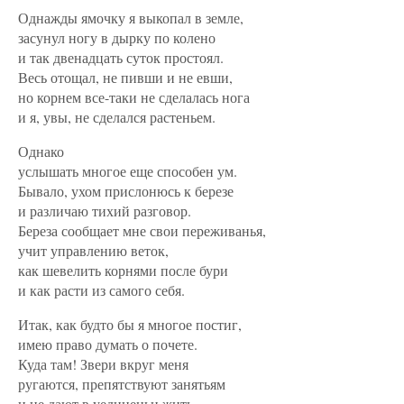
Однажды ямочку я выкопал в земле,
засунул ногу в дырку по колено
и так двенадцать суток простоял.
Весь отощал, не пивши и не евши,
но корнем все-таки не сделалась нога
и я, увы, не сделался растеньем.
Однако
услышать многое еще способен ум.
Бывало, ухом прислонюсь к березе
и различаю тихий разговор.
Береза сообщает мне свои переживанья,
учит управлению веток,
как шевелить корнями после бури
и как расти из самого себя.
Итак, как будто бы я многое постиг,
имею право думать о почете.
Куда там! Звери вкруг меня
ругаются, препятствуют занятьям
и не дают в уединеньи жить.