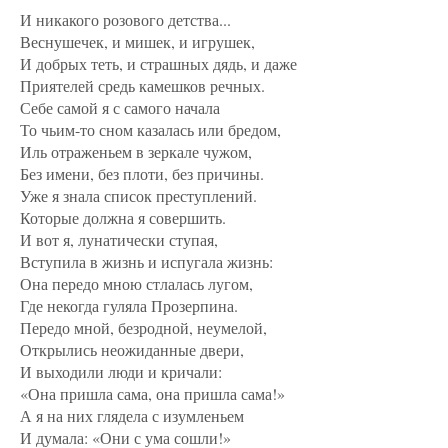
И никакого розового детства...
Веснушечек, и мишек, и игрушек,
И добрых теть, и страшных дядь, и даже
Приятелей средь камешков речных.
Себе самой я с самого начала
То чьим-то сном казалась или бредом,
Иль отраженьем в зеркале чужом,
Без имени, без плоти, без причины.
Уже я знала список преступлений.
Которые должна я совершить.
И вот я, лунатически ступая,
Вступила в жизнь и испугала жизнь:
Она передо мною стлалась лугом,
Где некогда гуляла Прозерпина.
Передо мной, безродной, неумелой,
Открылись неожиданные двери,
И выходили люди и кричали:
«Она пришла сама, она пришла сама!»
А я на них глядела с изумленьем
И думала: «Они с ума сошли!»