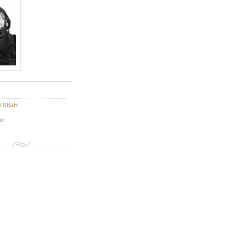
 ИВАН
И: