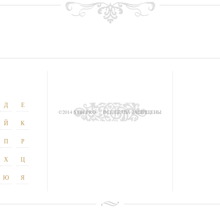
Д
Е
©2014 STIH.PRO
ВСЕ ПРАВА ЗАЩИЩЕНЫ
Й
К
П
Р
Х
Ц
Ю
Я