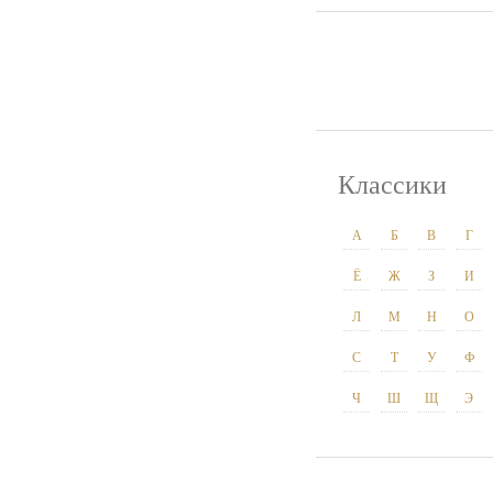
Классики
А
Б
В
Г
Ё
Ж
З
И
Л
М
Н
О
С
Т
У
Ф
Ч
Ш
Щ
Э