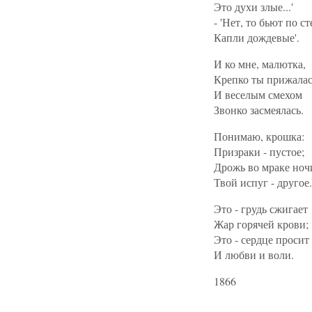
Это духи злые...'
- 'Нет, то бьют по с
Капли дождевые'.
И ко мне, малютка,
Крепко ты прижалась
И веселым смехом
Звонко засмеялась.
Понимаю, крошка:
Призраки - пустое;
Дрожь во мраке ноч
Твой испуг - другое.
Это - грудь сжигает
Жар горячей крови;
Это - сердце просит
И любви и воли.
1866