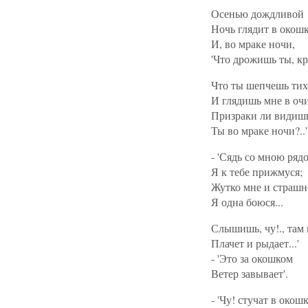
Осенью дождливой
Ночь глядит в окошк
И, во мраке ночи,
'Что дрожишь ты, к
Что ты шепчешь тих
И глядишь мне в оч
Призраки ли видиш
Ты во мраке ночи?..'
- 'Сядь со мною ряд
Я к тебе прижмуся;
Жутко мне и страшн
Я одна боюся...
Слышишь, чу!., там 
Плачет и рыдает...'
- 'Это за окошком
Ветер завывает'.
- 'Чу! стучат в окошк