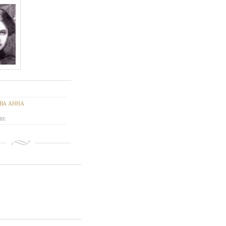
ВА АННА
И: