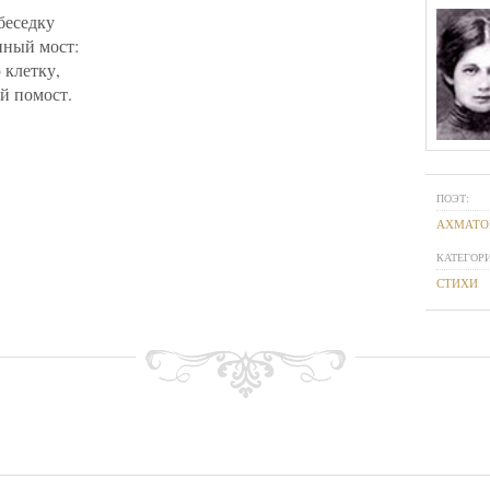
беседку
нный мост:
 клетку,
й помост.
ПОЭТ:
АХМАТО
КАТЕГОРИ
СТИХИ