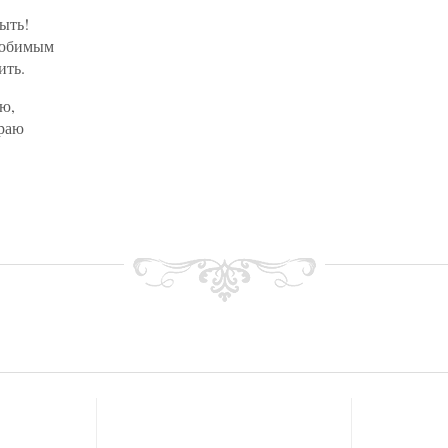
быть!
любимым
ить.
аю,
краю