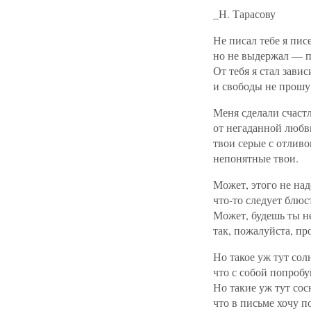
_Н. Тарасову
Не писал тебе я пис
но не выдержал — 
От тебя я стал зави
и свободы не прошу
Меня сделали счас
от негаданной любв
твои серые с отливо
непонятные твои.
Может, этого не на
что-то следует блюс
Может, будешь ты н
так, пожалуйста, пр
Но такое уж тут сол
что с собой попробу
Но такие уж тут сос
что в письме хочу п