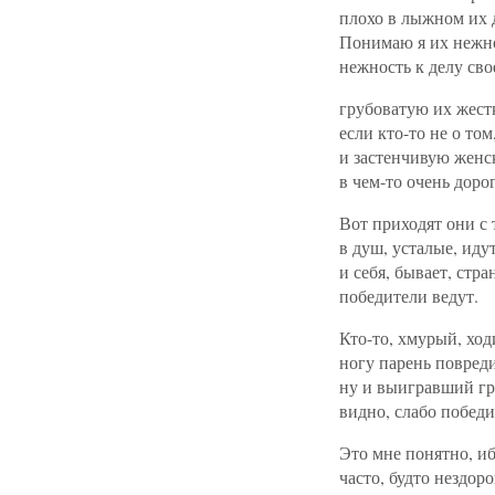
плохо в лыжном их 
Понимаю я их нежн
нежность к делу сво
грубоватую их жестк
если кто-то не о том
и застенчивую женс
в чем-то очень доро
Вот приходят они с 
в душ, усталые, идут
и себя, бывает, стра
победители ведут.
Кто-то, хмурый, ход
ногу парень повред
ну и выигравший г
видно, слабо победил
Это мне понятно, и
часто, будто нездоро