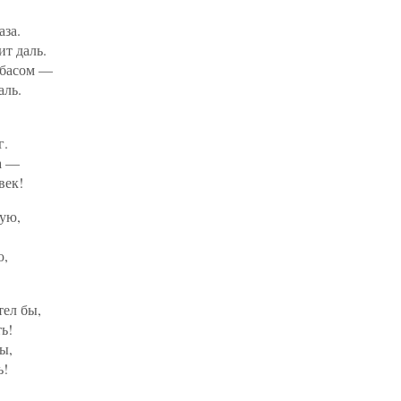
аза.
т даль.
 басом —
аль.
г.
а —
век!
дую,
ю,
.
тел бы,
ь!
ы,
ь!