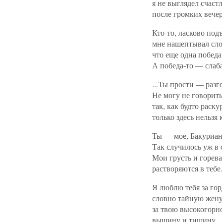
я не выглядел счаст
после громких вечер
Кто-то, ласково под
мне нашептывал сло
что еще одна победа.
А победа-то — слаб
...Ты прости — разг
Не могу не говорит
так, как будто раску
только здесь нельзя 
Ты — мое, Бакуриан
Так случилось уж в 
Мои грусть и горев
растворяются в тебе
Я люблю тебя за гор
словно тайную жену
за твою высокогорно
вышину и тишину.