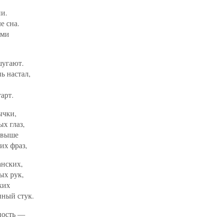
ни.
е сна.
ами
угают.
ь настал,
арт.
ычки,
х глаз,
ревыше
их фраз,
анских,
ых рук,
ких
ный стук.
ность —