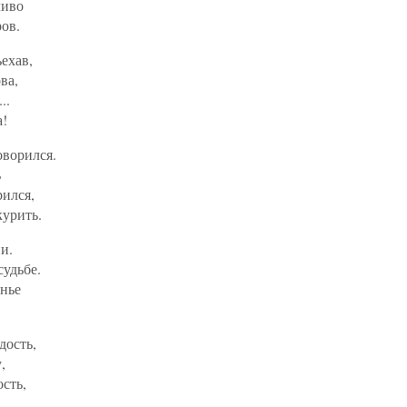
ливо
ов.
ъехав,
ва,
..
а!
оворился.
ь
рился,
курить.
и.
судьбе.
анье
.
дость,
,
сть,