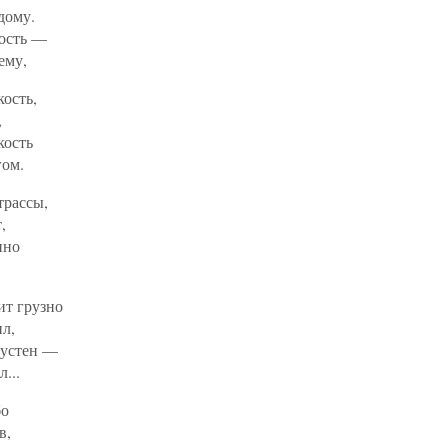
дому.
ость —
ему,
ость,
,
кость
гом.
трассы,
,
нно
ит грузно
ил,
рустен —
...
бо
в,