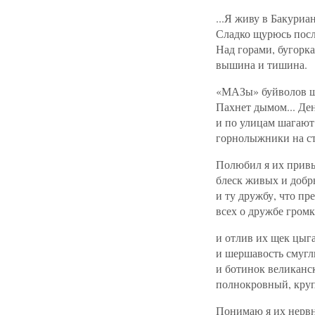
...Я живу в Бакуриа
Сладко щурюсь посл
Над горами, бугорк
вышина и тишина.
«МАЗы» буйволов ш
Пахнет дымом... Ден
и по улицам шагают
горнолыжники на ст
Полюбил я их прив
блеск живых и добры
и ту дружбу, что п
всех о дружбе громк
и отлив их щек цыг
и шершавость смугл
и ботинок великанс
полнокровный, круп
Понимаю я их нерв