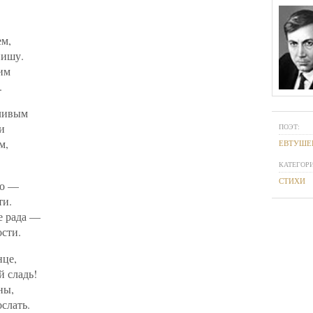
ем,
пишу.
сим
.
тливым
и
ПОЭТ:
м,
ЕВТУШЕ
КАТЕГОРИ
СТИХИ
до —
ти.
е рада —
ости.
нце,
й сладь!
ны,
ослать.