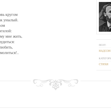
овь кругом
ак унылый.
вом
огилой:
ему мне жить,
рудиться:
ПОЭТ:
любить,
НАДСОН
молиться!..
КАТЕГОРИ
СТИХИ