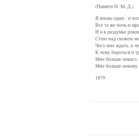
(Памяти Н. М. Д.)
Я вновь один - и вн
Все та же ночь и мр
И я в раздумье роко
Стою над свежею м
Чего мне ждать, к ч
К чему бороться и т
Мне больше некого 
Мне больше некому 
1879