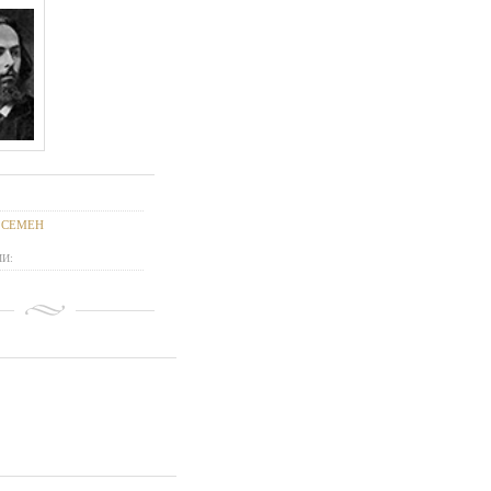
 СЕМЕН
И: