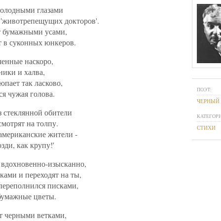
голодными глазами
'животрепещущих докторов'.
т бумажными усами,
 в суконных юнкеров.
ченные наскоро,
ники и халва,
юпает так ласково,
ПОЭТ:
ся чужая голова.
ЧЕРНЫЙ
 стеклянной обители
КАТЕГОРИ
мотрят на толпу.
СТИХИ
 американские жители -
зди, как крупу!'
 вдохновенно-изысканно,
ками и переходят на ты,
переполнился писками,
бумажные цветы.
т черными ветками,