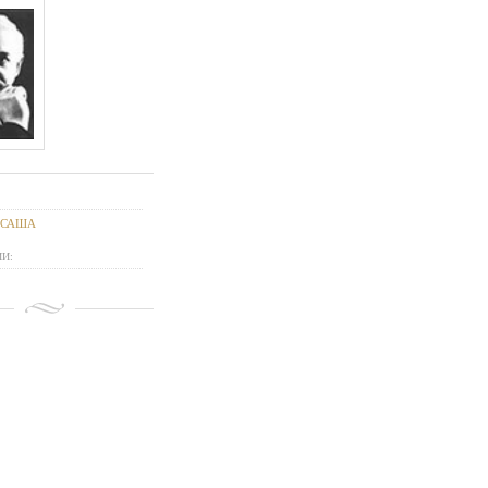
 САША
И: