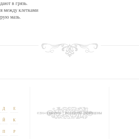
ают в грязь.
я между клетками
трую мазь.
Д
Е
©2014 STIH.PRO
ВСЕ ПРАВА ЗАЩИЩЕНЫ
Й
К
П
Р