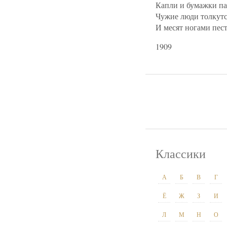
Капли и бумажки пад
Чужие люди толкутс
И месят ногами пес
1909
Классики
А
Б
В
Г
Ё
Ж
З
И
Л
М
Н
О