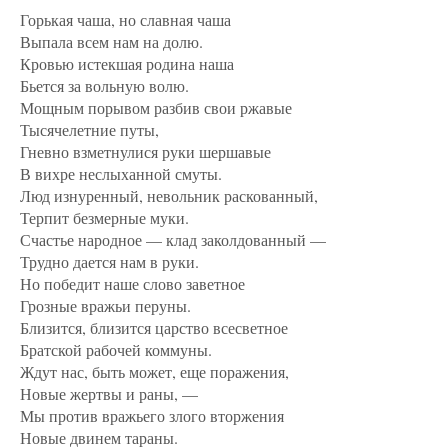
Горькая чаша, но славная чаша
Выпала всем нам на долю.
Кровью истекшая родина наша
Бьется за вольную волю.
Мощным порывом разбив свои ржавые
Тысячелетние путы,
Гневно взметнулися руки шершавые
В вихре неслыханной смуты.
Люд изнуренный, невольник раскованный,
Терпит безмерные муки.
Счастье народное — клад заколдованный —
Трудно дается нам в руки.
Но победит наше слово заветное
Грозные вражьи перуны.
Близится, близится царство всесветное
Братской рабочей коммуны.
Ждут нас, быть может, еще поражения,
Новые жертвы и раны, —
Мы против вражьего злого вторжения
Новые двинем тараны.