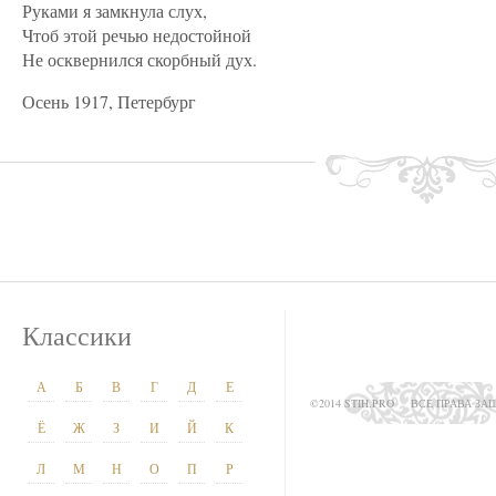
Руками я замкнула слух,
Чтоб этой речью недостойной
Не осквернился скорбный дух.
Осень 1917, Петербург
Классики
А
Б
В
Г
Д
Е
©2014 STIH.PRO
ВСЕ ПРАВА З
Ё
Ж
З
И
Й
К
Л
М
Н
О
П
Р