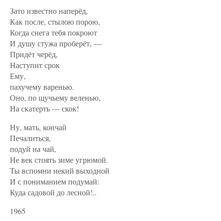
Зато известно наперёд,
Как после, стылою порою,
Когда снега тебя покроют
И душу стужа проберёт, —
Придёт черёд,
Наступит срок
Ему,
пахучему варенью.
Оно, по щучьему веленью,
На скатерть — скок!
Ну, мать, кончай
Печалиться,
подуй на чай,
Не век стоять зиме угрюмой.
Ты вспомни некий выходной
И с пониманием подумай:
Куда садовой до лесной!..
1965