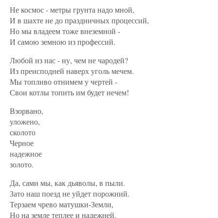
Не космос - метры грунта надо мной,
И в шахте не до праздничных процессий,
Но мы владеем тоже внеземной -
И самою земною из профессий.
Любой из нас - ну, чем не чародей?
Из преисподней наверх уголь мечем.
Мы топливо отнимем у чертей -
Свои котлы топить им будет нечем!
Взорвано,
уложено,
сколото
Черное
надежное
золото.
Да, сами мы, как дьяволы, в пыли.
Зато наш поезд не уйдет порожний.
Терзаем чрево матушки-Земли,
Но на земле теплее и надежней.