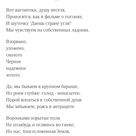
Вот вагонетки, душу веселя,
Проносятся, как в фильме о погонях.
И шуточку 'Даешь стране угля!'
Мы чувствуем на собственных ладонях.
Взорвано,
уложено,
сколото
Черное
надежное
золото.
Да, мы бываем в крупном барыше,
Но роем глубже: голод - ненасытен.
Порой копаться в собственной душе
Мы забываем, роясь в антраците.
Воронками изрытые поля
Не позабудь и оглянись во гневе,
Но нас, благословенная Земля,