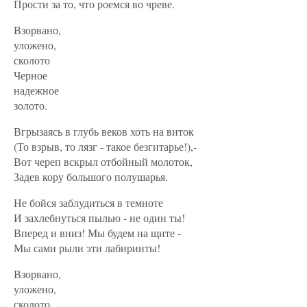
Прости за то, что роемся во чреве.
Взорвано,
уложено,
сколото
Черное
надежное
золото.
Вгрызаясь в глубь веков хоть на виток
(То взрыв, то лязг - такое безгитарье!),-
Вот череп вскрыл отбойный молоток,
Задев кору большого полушарья.
Не бойся заблудиться в темноте
И захлебнуться пылью - не один ты!
Вперед и вниз! Мы будем на щите -
Мы сами рыли эти лабиринты!
Взорвано,
уложено,
сколото