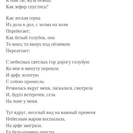
Как зефир спустись!'
Как легкая серна
Из дола в дол, с холма на холм
Перебегает;
Как белый голубок, она
То вниз, то вверх под облачком
Перелетает;
С небесных светлых гор дорогу голубую
Ко мне в минуту перешла
И арфу золотую
С собою принесла;
Резвилась вкруг меня, ласкалася, смотрела
И, будто ветерочек, села
На лоне у меня.
Тут вдруг, веселый вид на важный пременя
Небесным жаром воспылала,
На арфе заиграла.
Ее бело-румяны персты