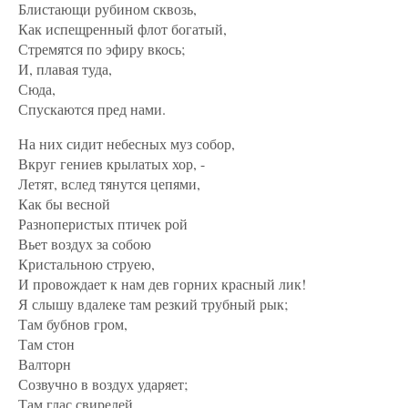
Блистающи рубином сквозь,
Как испещренный флот богатый,
Стремятся по эфиру вкось;
И, плавая туда,
Сюда,
Спускаются пред нами.
На них сидит небесных муз собор,
Вкруг гениев крылатых хор, -
Летят, вслед тянутся цепями,
Как бы весной
Разноперистых птичек рой
Вьет воздух за собою
Кристальною струею,
И провождает к нам дев горних красный лик!
Я слышу вдалеке там резкий трубный рык;
Там бубнов гром,
Там стон
Валторн
Созвучно в воздух ударяет;
Там глас свирелей