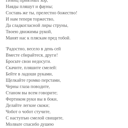
Наяды пляшут и фауны;
Составь же ты, прелестно божество!
И нам теперя торжество,
Да сладкогласной лиры струны,
Твоею движимы рукой,
Манят нас к пляскам пред тобой.
'Радостно, весело в день сей
Вместе сбирайтеся, други!
Бросьте свои недосуги.
Скачите, пляшите смелей:
Бейте в ладоши руками,
Щелкайте громко перстами,
Черны глаза поводите,
Станом вы всем говорите;
Фертиком руки вы в боки,
Делайте легкие скоки;
Чобот о чобот стучите,
С наступъю смелой свищите,
Молвьте спасибо душею