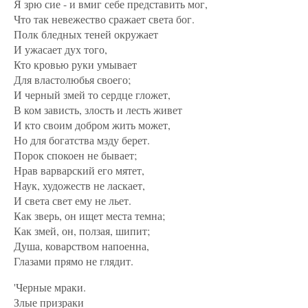
Я зрю сие - и вмиг себе представить мог,
Что так невежество сражает света бог.
Полк бледных теней окружает
И ужасает дух того,
Кто кровью руки умывает
Для властолюбья своего;
И черный змей то сердце гложет,
В ком зависть, злость и лесть живет
И кто своим добром жить может,
Но для богатства мзду берет.
Порок спокоен не бывает;
Нрав варварский его мятет,
Наук, художеств не ласкает,
И света свет ему не льет.
Как зверь, он ищет места темна;
Как змей, он, ползая, шипит;
Душа, коварством напоенна,
Глазами прямо не глядит.
'Черные мраки.
Злые призраки