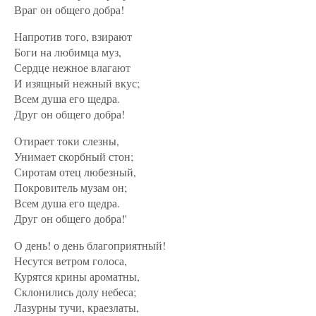
Враг он общего добра!
Напротив того, взирают
Боги на любимца муз,
Сердце нежное влагают
И изящный нежный вкус;
Всем душа его щедра.
Друг он общего добра!
Отирает токи слезны,
Унимает скорбный стон;
Сиротам отец любезный,
Покровитель музам он;
Всем душа его щедра.
Друг он общего добра!'
О день! о день благоприятный!
Несутся ветром голоса,
Курятся крины ароматны,
Склонились долу небеса;
Лазурны тучи, краезлаты,