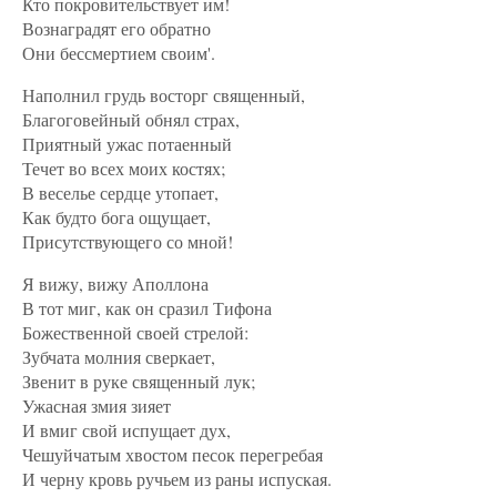
Кто покровительствует им!
Вознаградят его обратно
Они бессмертием своим'.
Наполнил грудь восторг священный,
Благоговейный обнял страх,
Приятный ужас потаенный
Течет во всех моих костях;
В веселье сердце утопает,
Как будто бога ощущает,
Присутствующего со мной!
Я вижу, вижу Аполлона
В тот миг, как он сразил Тифона
Божественной своей стрелой:
Зубчата молния сверкает,
Звенит в руке священный лук;
Ужасная змия зияет
И вмиг свой испущает дух,
Чешуйчатым хвостом песок перегребая
И черну кровь ручьем из раны испуская.