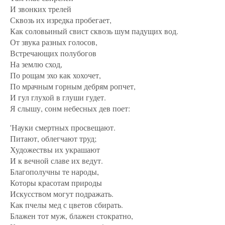
И звонких трелей
Сквозь их изредка пробегает,
Как соловьиный свист сквозь шум падущих вод.
От звука разных голосов,
Встречающих полубогов
На землю сход,
По рощам эхо как хохочет,
По мрачным горным дебрям ропчет,
И гул глухой в глуши гудет.
Я слышу, сонм небесных дев поет:
'Науки смертных просвещают.
Питают, облегчают труд;
Художествы их украшают
И к вечной славе их ведут.
Благополучны те народы,
Которы красотам природы
Искусством могут подражать.
Как пчелы мед с цветов сбирать.
Блажен тот муж, блажен стократно,