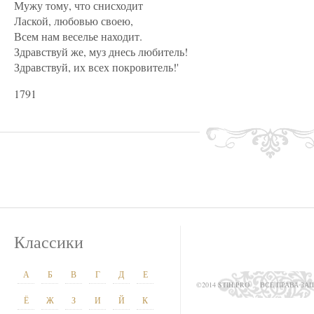
Мужу тому, что снисходит
Лаской, любовью своею,
Всем нам веселье находит.
Здравствуй же, муз днесь любитель!
Здравствуй, их всех покровитель!'
1791
Классики
А
Б
В
Г
Д
Е
©2014 STIH.PRO
ВСЕ ПРАВА З
Ё
Ж
З
И
Й
К