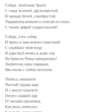
Сойди, любезная Эрата!
С горы зеленой, двухолмистой,
В одежде белой, серебристой,
Украшенна венцом и поясом из злата,
С твоею арфой сладкогласной!
Сойди, утех собор,
И брось к нам нежно-страстный
С улыбкою твой взор;
И царствуй вечно в доме сем
На берегах Невы прекрасных!
Любителю наук изящных
Мы песнь с тобою воспоем.
'Небеса, внемлите
Чистый сердца жар
И с высот пошлите
Песен сладкий дар.
О! мольба прилежна,
Как роса, взнесись:
К нам ты, муза нежна,