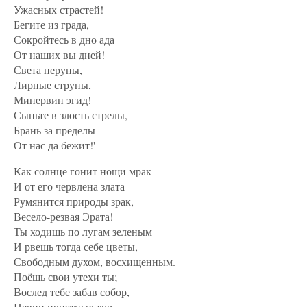
Ужасных страстей!
Бегите из града,
Сокройтесь в дно ада
От наших вы дней!
Света перуны,
Лирные струны,
Минервин эгид!
Сыпьте в злость стрелы,
Брань за пределы
От нас да бежит!'
Как солнце гонит нощи мрак
И от его червлена злата
Румянится природы зрак,
Весело-резвая Эрата!
Ты ходишь по лугам зеленым
И рвешь тогда себе цветы,
Свободным духом, восхищенным.
Поёшь свои утехи ты;
Вослед тебе забав собор,
Певиц приятных хор,