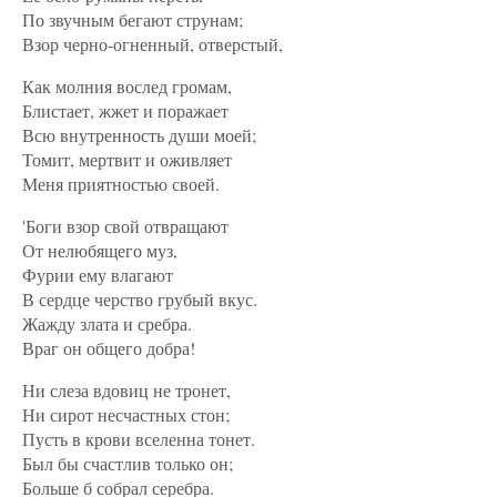
По звучным бегают струнам;
Взор черно-огненный, отверстый,
Как молния вослед громам,
Блистает, жжет и поражает
Всю внутренность души моей;
Томит, мертвит и оживляет
Меня приятностью своей.
'Боги взор свой отвращают
От нелюбящего муз,
Фурии ему влагают
В сердце черство грубый вкус.
Жажду злата и сребра.
Враг он общего добра!
Ни слеза вдовиц не тронет,
Ни сирот несчастных стон;
Пусть в крови вселенна тонет.
Был бы счастлив только он;
Больше б собрал серебра.