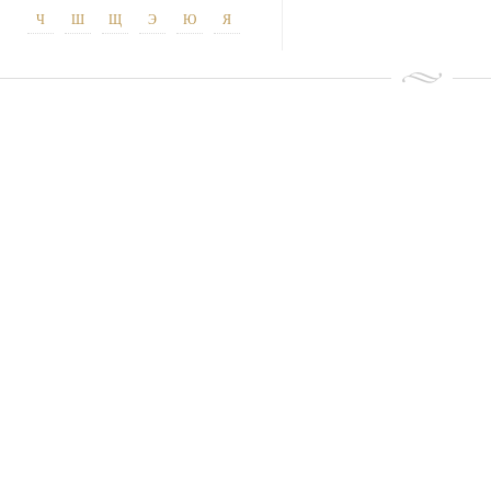
Ч
Ш
Щ
Э
Ю
Я