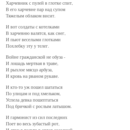
Харчевник с пулей в глотке спит,
В его харчевне пар над супом
Тяжелым облаком висит.
И вот солдаты с котелками
В харчевню валятся, как снег,
И пьют веселыми глотками
Похлебку эту у телег.
Войне гражданской не обуза -
И лошадь мертвая в траве,
И рыхлое мясцо арбуза,
И кровь на рваном рукаве.
И кто-то уж пошел шататься
По улицам и под хмельком,
Успела девка пошептаться
Под бричкой с рослым латышом.
И гармонист из сил последних
Поет во весь зубастый рот,
И двух в пальто в овраг соседний