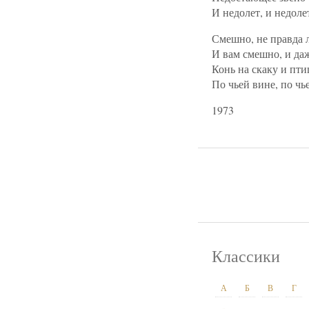
И недолет, и недоле
Смешно, не правда л
И вам смешно, и да
Конь на скаку и птиц
По чьей вине, по чь
1973
Классики
А
Б
В
Г