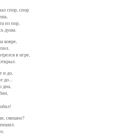
ал спор, спор
еша,
а из пор,
сь душа.
а ковре,
упил.
трелся в игре,
 открыл.
т и до,
е до...
о дна,
бин,
юбил!
ли, смешно?
спешил.
о,