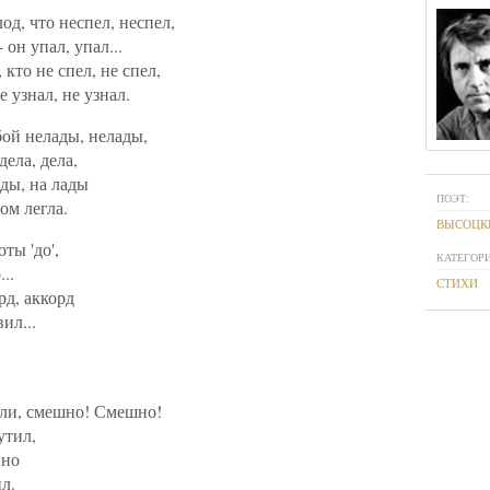
од, что неспел, неспел,
 он упал, упал...
 кто не спел, не спел,
е узнал, не узнал.
бой нелады, нелады,
дела, дела,
ады, на лады
ПОЭТ:
ом легла.
ВЫСОЦК
оты 'до',
КАТЕГОРИ
..
СТИХИ
рд, аккорд
ил...
ли, смешно! Смешно!
утил,
ино
л.