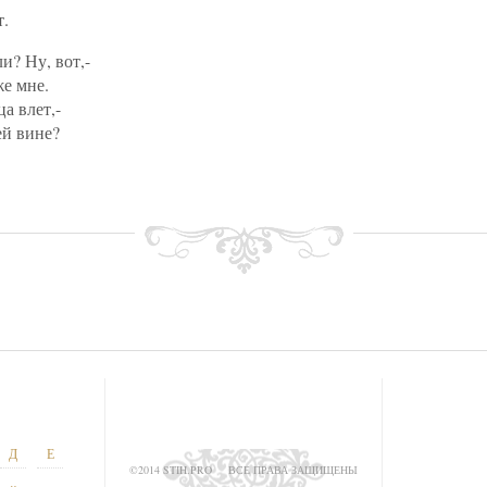
т.
и? Ну, вот,-
же мне.
а влет,-
ей вине?
Д
Е
©2014 STIH.PRO
ВСЕ ПРАВА ЗАЩИЩЕНЫ