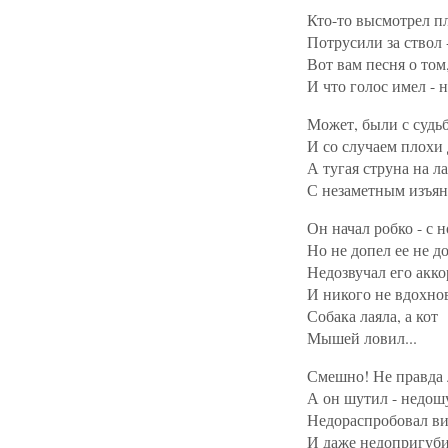
Кто-то высмотрел пл
Потрусили за ствол -
Вот вам песня о том,
И что голос имел - н
Может, были с судь
И со случаем плохи 
А тугая струна на л
С незаметным изъян
Он начал робко - с н
Но не допел ее не до.
Недозвучал его акко
И никого не вдохнов
Собака лаяла, а кот
Мышей ловил...
Смешно! Не правда 
А он шутил - недош
Недораспробовал в
И даже недопригуби