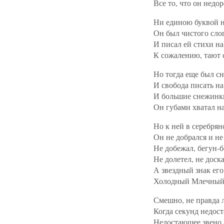
Все то, что он недо
Ни единою буквой н
Он был чистого слог
И писал ей стихи на
К сожалению, тают 
Но тогда еще был с
И свобода писать на
И большие снежинки
Он губами хватал на
Но к ней в серебрян
Он не добрался и не 
Не добежал, бегун-б
Не долетел, не доска
А звездный знак его 
Холодный Млечный 
Смешно, не правда 
Когда секунд недост
Недостающее звено 