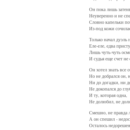
Он пока лишь затеив
Неуверенно и не сп
Словно капельки пот
Из-под кожи сочила
Только начал дуэль н
Еле-еле, едва прист
Лишь чуть-чуть осмо
И судья еще счет не
Он хотел знать все о
Но не добрался он, н
Ни до догадки, ни д
Не докопался до глу
И ту, которая одна,
Не долюбил, не дол
Смешно, не правда 
А он спешил - недо
Осталось недорешен