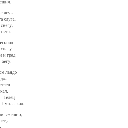
решил.
е лгу -
а слуга,
 снегу,-
снега.
негопад
 снегу.
 и град
 бегу.
ом ландо
до...
еглец,
кал,
- Телец -
Путь лакал.
ли, смешно,
ает,-
-