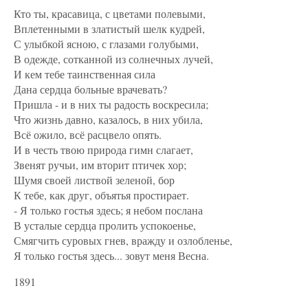
Кто ты, красавица, с цветами полевыми,
Вплетенными в златистый шелк кудрей,
С улыбкой ясною, с глазами голубыми,
В одежде, сотканной из солнечных лучей,
И кем тебе таинственная сила
Дана сердца больные врачевать?
Пришла - и в них ты радость воскресила;
Что жизнь давно, казалось, в них убила,
Всё ожило, всё расцвело опять.
И в честь твою природа гимн слагает,
Звенят ручьи, им вторит птичек хор;
Шумя своей листвой зеленой, бор
К тебе, как друг, объятья простирает.
- Я только гостья здесь; я небом послана
В усталые сердца пролить успокоенье,
Смягчить суровых гнев, вражду и озлобленье,
Я только гостья здесь... зовут меня Весна.
1891