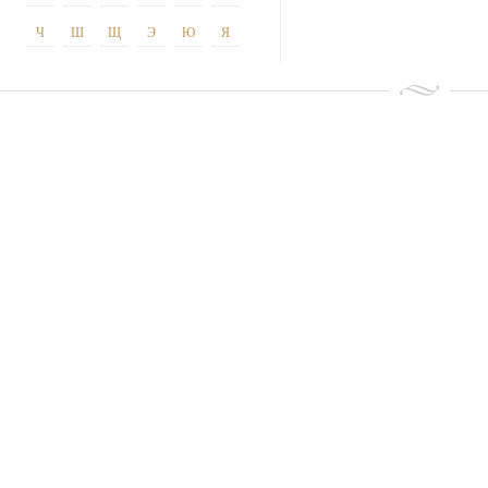
Ч
Ш
Щ
Э
Ю
Я