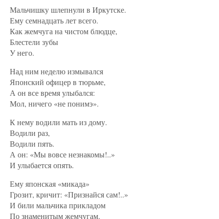
Мальчишку шлепнули в Иркутске.
Ему семнадцать лет всего.
Как жемчуга на чистом блюдце,
Блестели зубы
У него.
Над ним неделю измывался
Японский офицер в тюрьме,
А он все время улыбался:
Мол, ничего «не понимэ».
К нему водили мать из дому.
Водили раз,
Водили пять.
А он: «Мы вовсе незнакомы!..»
И улыбается опять.
Ему японская «микада»
Грозит, кричит: «Признайся сам!..»
И били мальчика прикладом
По знаменитым жемчугам.