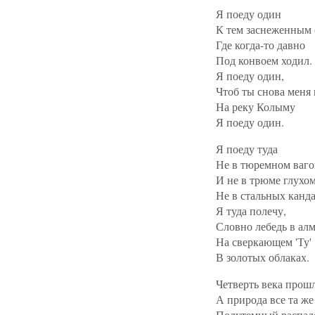
Я поеду один
К тем заснеженным 
Где когда-то давно
Под конвоем ходил.
Я поеду один,
Чтоб ты снова меня 
На реку Колыму
Я поеду один.
Я поеду туда
Не в тюремном ваго
И не в трюме глухом
Не в стальных канда
Я туда полечу,
Словно лебедь в алм
На сверкающем 'Ту'
В золотых облаках.
Четверть века прош
А природа все та же 
Полутемный распад