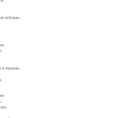
ом пейзаже -
ом,
т
 и мраком,
а.
не
,
лах.