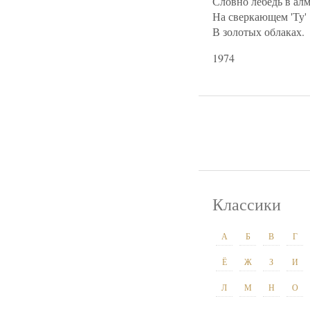
Словно лебедь в алм
На сверкающем 'Ту'
В золотых облаках.
1974
Классики
А
Б
В
Г
Ё
Ж
З
И
Л
М
Н
О