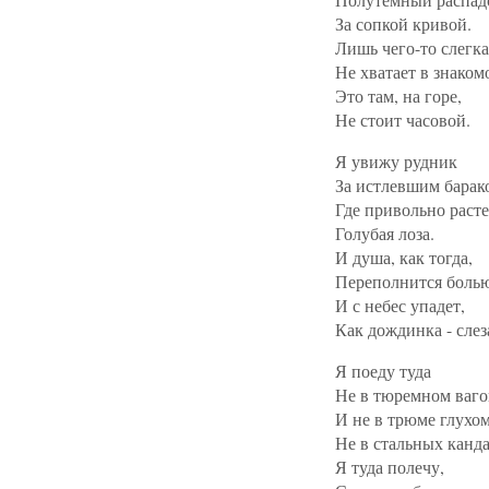
За сопкой кривой.
Лишь чего-то слегка
Не хватает в знаком
Это там, на горе,
Не стоит часовой.
Я увижу рудник
За истлевшим барак
Где привольно расте
Голубая лоза.
И душа, как тогда,
Переполнится болью
И с небес упадет,
Как дождинка - слез
Я поеду туда
Не в тюремном ваго
И не в трюме глухом
Не в стальных канда
Я туда полечу,