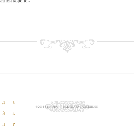
азной короне,-
Д
Е
©2014 STIH.PRO
ВСЕ ПРАВА ЗАЩИЩЕНЫ
Й
К
П
Р