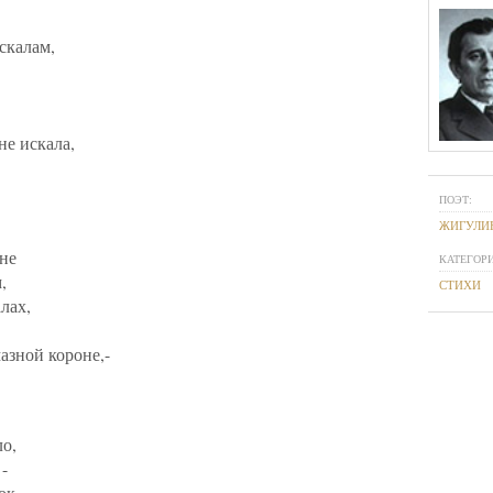
скалам,
не искала,
ПОЭТ:
ЖИГУЛИ
не
КАТЕГОРИ
,
СТИХИ
лах,
азной короне,-
ло,
-
ок