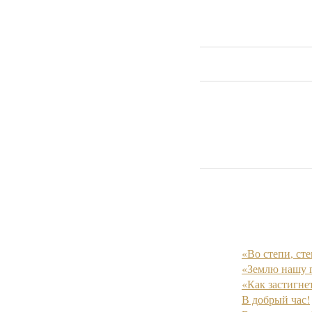
«Во степи, сте
«Землю нашу г
«Как застигнет
В добрый час!