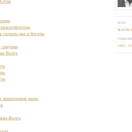
Алтая
трами
ПОЭТ:
ь краснофлотцы
ЖАРОВ 
рь сильны мы и богаты
ГОДЫ ЖИ
, самураи
1904—19
на Волге
ить
ень
тое
 защитников мира
ся
сква-Волга
кала