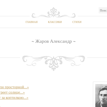
ГЛАВНАЯ
КЛАССИКИ
СТИХИ
~ Жаров Александр ~
пи просторной...»
реет солнце...»
 за коптилкою...»