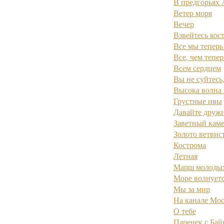
В предгорьях 
Ветер моря
Вечер
Взвейтесь кос
Все мы тепер
Все, чем тепе
Всем сердцем
Вы не суйтесь
Высока волна 
Грустные ивы
Давайте друж
Заветный кам
Золото ветвис
Кострома
Летная
Марш молодых
Море волнует
Мы за мир
На канале Мо
О тебе
Паренек с Бай