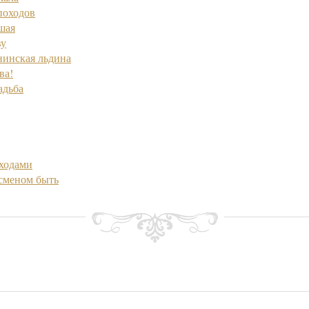
походов
шая
ву
нинская льдина
ва!
адьба
ходами
сменом быть