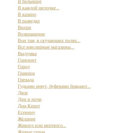
В больнице
В каждой щелочке...
В казино
В разведке
Вихри
Возвращение
Вон там, в скучающих полях...
Все ювелирные магазины...
Выдумка
Горизонт
Город
Граница
Гренада
Гудками ревут, буферами бряцают...
Двое
Дни и ночи
Дон-Кихот
Есенину
Желание
Живого или мертвого...
Живые герои