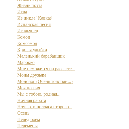
Жизнь поэта
Игра
Из цикла `Кавказ`
Испанская песня
Итальянец
Комод
Комсомол
Кривая улыбка
Маленький барабанщик
Марокко
Мне неможется на рассвете...
Моим друзьям
Монолог (Очень толстый...)
Моя поэзия
Мы с тобою, родная...
Ночная работа
Ночью, в полчаса второго...
Осень
Перед боем
Перемены