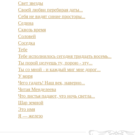
Свет звезды
Своей любви перебирая даты...
Себя не видят синие просторы...
Седина
Сквозь время
Соловей
Соседка
Тебе
Тебе исполнилось сегодня тридцать восемь...
Ты порой целуешь ту, порою - эту...
Ты со мной - и каждый миг мне дорог...
У моря
Чего гадать! Наш век, наверно...
Читая Менделеева
Что листья падают, что ночь светла...
Шар земной
Это имя
Я — железо