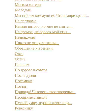
Могила матери
Молодые
Мы строим коммунизм. Что в мире краше...
На парткоме
Начало пятого, но мне не спится...
Не громок, не бросок мой стих...
Незнакомая
Никто не минует тленья...
Обращение к времени
Овес
Осень
Павшим
По дороге в совхоз
После дуэли
Потомкам
Поэты
Природа! Человек - твое творенье...
Прощание с зимой
Пускай умру, пускай летят года...
Ровеснику