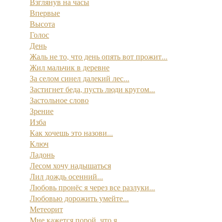
Взглянув на часы
Впервые
Высота
Голос
День
Жаль не то, что день опять вот прожит...
Жил мальчик в деревне
За селом синел далекий лес...
Застигнет беда, пусть люди кругом...
Застольное слово
Зрение
Изба
Как хочешь это назови...
Ключ
Ладонь
Лесом хочу надышаться
Лил дождь осенний...
Любовь пронёс я через все разлуки...
Любовью дорожить умейте...
Метеорит
Мне кажется порой, что я...