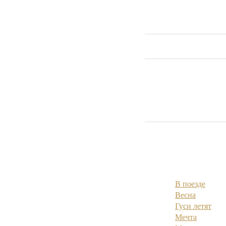
В поезде
Весна
Гуси летят
Мечта