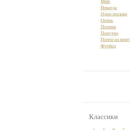
Мир
Некогда
Одно письмо
Осень
Полине
Попутно
Почти из моег
Футбол
Классики
А
Б
В
Г