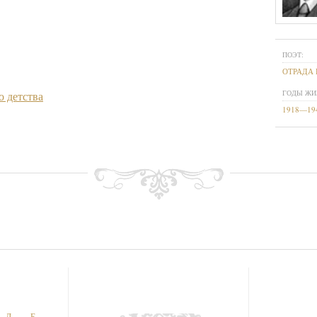
ПОЭТ:
ОТРАДА
ГОДЫ ЖИ
о детства
1918—19
Д
Е