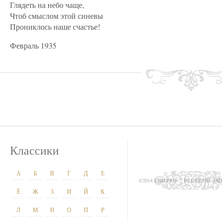
Глядеть на небо чаще,
Чтоб смыслом этой синевы
Прониклось наше счастье!
Февраль 1935
Классики
А
Б
В
Г
Д
Е
©2014 STIH.PRO
ВСЕ ПРАВА З
Ё
Ж
З
И
Й
К
Л
М
Н
О
П
Р