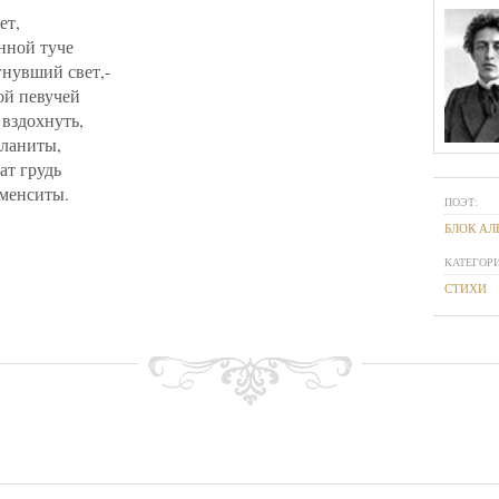
ет,
нной туче
нувший свет,-
ой певучей
 вздохнуть,
 ланиты,
ат грудь
менситы.
ПОЭТ:
БЛОК АЛ
КАТЕГОРИ
СТИХИ