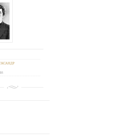
ЕКСАНДР
И: