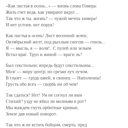
«Как листья в осень...» — вновь слова Гомера:
Жить счет ведя, как умирают вкруг...
Так что ж ты, жизнь? — чужой мечты химера!
И нет устоев, нет порук!
Как листья в осень! Лист весенний зелен;
Октябрьский желт; под рыхлым снегом — гниль...
Я — мысль, я — воля!.. С пулей или зельем
Встал враг. Труп и живой — враги ль?
Был секстильон; впредь будут секстильоны...
Мозг — миру центр; но срезан луч лучом.
В глазет — грудь швей, в свинец — Наполеоны!
Грусть обо всех — скорбь ни об чем!
Так сдаться? Нет! Ум не согнул ли выи
Стихий? узду не вбил ли молньям в рот?
Мы жаждем гнуть орбитные кривые,
Земле дав новый поворот.
Так что ж не встать бойцом, смерть, пред