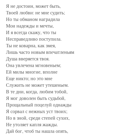
Я не достоин, может быть,
Твоей любви: не мне судить;
Но ты обманом наградила
Мои надежды и мечты,
И я всегда скажу, что ты
Несправедливо поступила.
Ты не коварна, как змея,
Лишь часто новым впечатленьям
Душа вверяется твоя.
Она увлечена мгновеньем;
Ей милы многие, вполне
Еще никто; но это мне
Служить не может утешеньем.
В те дни, когда, любим тобой,
Я мог доволен быть судьбой,
Прощальный поцелуй однажды
Я сорвал с нежных уст твоих;
Но в зной, среди степей сухих,
Не утоляет капля жажды.
Дай бог, чтоб ты нашла опять,