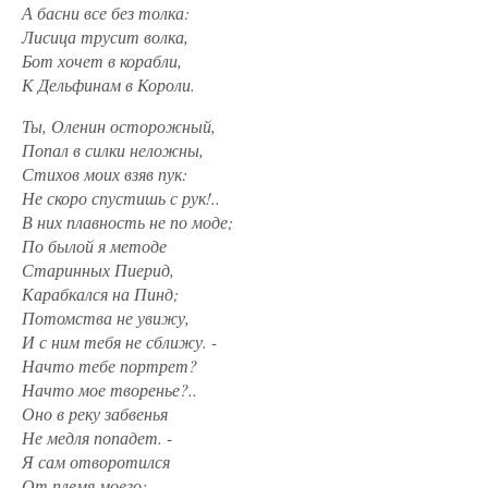
А басни все без толка:
Лисица трусит волка,
Бот хочет в корабли,
К Дельфинам в Короли.
Ты, Оленин осторожный,
Попал в силки неложны,
Стихов моих взяв пук:
Не скоро спустишь с рук!..
В них плавность не по моде;
По
былой
я методе
Старинных Пиерид,
Карабкался на Пинд;
Потомства не увижу,
И с ним тебя не сближу. -
Начто тебе портрет?
Начто мое творенье?..
Оно в реку забвенья
Не медля попадет. -
Я сам отворотился
От племя моего;