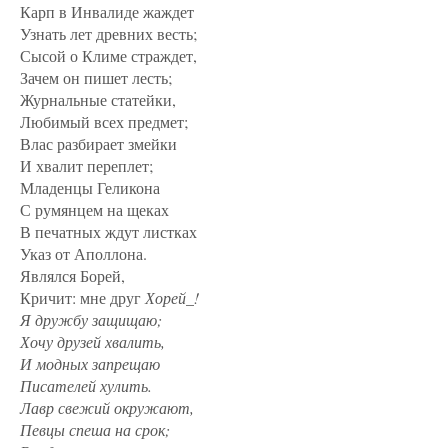
Карп в Инвалиде жаждет
Узнать лет древних весть;
Сысой о Климе страждет,
Зачем он пишет лесть;
Журнальные статейки,
Любимый всех предмет;
Влас разбирает змейки
И хвалит переплет;
Младенцы Геликона
С румянцем на щеках
В печатных ждут листках
Указ от Аполлона.
Являлся Борей,
Кричит: мне друг
Хорей_!
Я дружбу защищаю;
Хочу друзей хвалить,
И модных запрещаю
Писателей хулить.
Лавр свежий окружают,
Певцы спеша на срок;