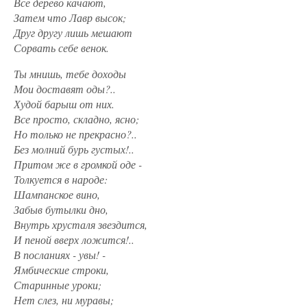
Все дерево качают,
Затем что Лавр высок;
Друг другу лишь мешают
Сорвать себе венок.
Ты мнишь, тебе доходы
Мои доставят оды?..
Худой барыш от них.
Все просто, складно, ясно;
Но только не прекрасно?..
Без
молний
бурь густых!..
Притом же в громкой оде -
Толкуется в народе:
Шампанское вино,
Забыв бутылки дно,
Внутрь хрусталя звездится,
И пеной вверх ложится!..
В посланиях - увы! -
Ямбические строки,
Старинные уроки;
Нет слез, ни муравы;