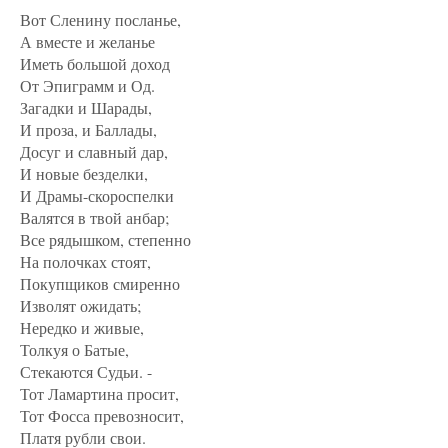
Вот Сленину посланье,
А вместе и желанье
Иметь большой доход
От Эпиграмм и Од.
Загадки и Шарады,
И проза, и Баллады,
Досуг и славный дар,
И новые безделки,
И Драмы-скороспелки
Валятся в твой анбар;
Все рядышком, степенно
На полочках стоят,
Покупщиков смиренно
Изволят ожидать;
Нередко и живые,
Толкуя о Батые,
Стекаются Судьи. -
Тот Ламартина просит,
Тот Фосса превозносит,
Платя рубли свои.