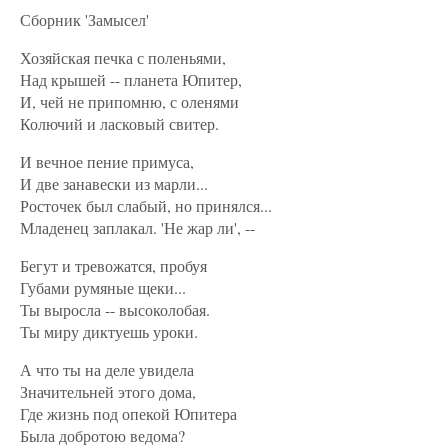
Сборник 'Замысел'
Хозяйская печка с поленьями,
Над крышей -- планета Юпитер,
И, чей не припомню, с оленями
Колючий и ласковый свитер.
И вечное пение примуса,
И две занавески из марли...
Росточек был слабый, но принялся...
Младенец заплакал. 'Не жар ли', --
Бегут и тревожатся, пробуя
Губами румяные щеки...
Ты выросла -- высоколобая.
Ты миру диктуешь уроки.
А что ты на деле увидела
Значительней этого дома,
Где жизнь под опекой Юпитера
Была добротою ведома?