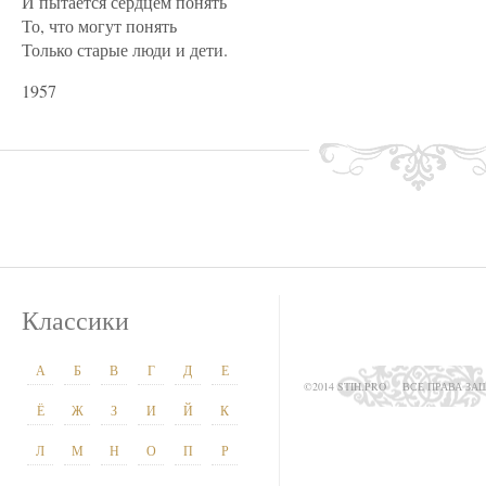
И пытается сердцем понять
То, что могут понять
Только старые люди и дети.
1957
Классики
А
Б
В
Г
Д
Е
©2014 STIH.PRO
ВСЕ ПРАВА З
Ё
Ж
З
И
Й
К
Л
М
Н
О
П
Р