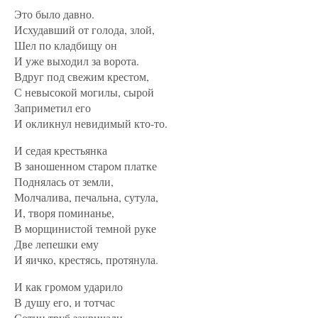
Это было давно.
Исхудавший от голода, злой,
Шел по кладбищу он
И уже выходил за ворота.
Вдруг под свежим крестом,
С невысокой могилы, сырой
Заприметил его
И окликнул невидимый кто-то.
И седая крестьянка
В заношенном старом платке
Поднялась от земли,
Молчалива, печальна, сутула,
И, творя поминанье,
В морщинистой темной руке
Две лепешки ему
И яичко, крестясь, протянула.
И как громом ударило
В душу его, и тотчас
Сотни труб закричали