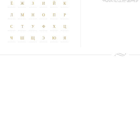
Ё
Ж
З
И
Й
К
Л
М
Н
О
П
Р
С
Т
У
Ф
Х
Ц
Ч
Ш
Щ
Э
Ю
Я