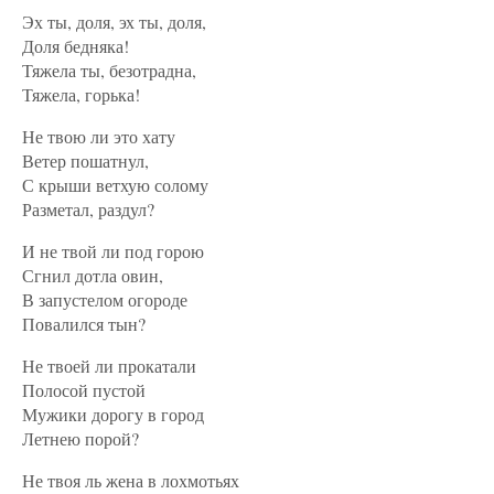
Эх ты, доля, эх ты, доля,
Доля бедняка!
Тяжела ты, безотрадна,
Тяжела, горька!
Не твою ли это хату
Ветер пошатнул,
С крыши ветхую солому
Разметал, раздул?
И не твой ли под горою
Сгнил дотла овин,
В запустелом огороде
Повалился тын?
Не твоей ли прокатали
Полосой пустой
Мужики дорогу в город
Летнею порой?
Не твоя ль жена в лохмотьях