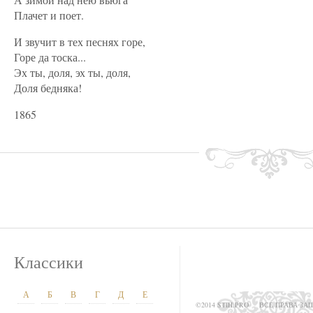
Плачет и поет.
И звучит в тех песнях горе,
Горе да тоска...
Эх ты, доля, эх ты, доля,
Доля бедняка!
1865
Классики
А
Б
В
Г
Д
Е
©2014 STIH.PRO
ВСЕ ПРАВА З