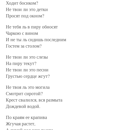
Ходит босиком?
Не твои ли это детки
Просят под окном?
Не тебя ль в пиру обносят
Чаркою с вином
И не ты ль сидишь последним
Гостем за столом?
Не твои ли это слезы
На пиру текут?
Не твои ли это песни
Грустью сердце жгут?
Не твоя ль это могила
Смотрит сиротой?
Крест свалился, вся размыта
Дождевой водой.
По краям ее крапива
Жгучая растет,
А зимой над нею вьюга