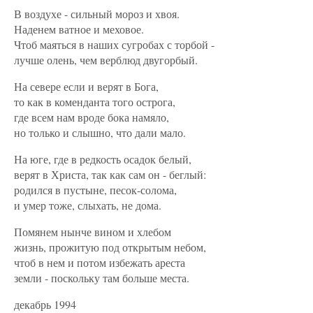
В воздухе - сильный мороз и хвоя.
Наденем ватное и меховое.
Чтоб маяться в наших сугробах с торбой -
лучше олень, чем верблюд двугорбый.
На севере если и верят в Бога,
то как в коменданта того острога,
где всем нам вроде бока намяло,
но только и слышно, что дали мало.
На юге, где в редкость осадок белый,
верят в Христа, так как сам он - беглый:
родился в пустыне, песок-солома,
и умер тоже, слыхать, не дома.
Помянем нынче вином и хлебом
жизнь, прожитую под открытым небом,
чтоб в нем и потом избежать ареста
земли - поскольку там больше места.
декабрь 1994