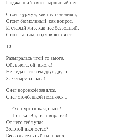
Поджавший хвост паршивый пес.
Стоит буржуй, как пес голодный,
Стоит безмолвный, как вопрос.
И старый мир, как пес безродный,
Стоит за ним, поджавши хвост.
10
Разыгралась чтой-то вьюга,
Ой, вьюга, ой, вьюга!
Не видать совсем друг друга
За четыре за шага!
Снег воронкой завился,
Снег столбушкой поднялся...
— Ох, пурга какая, спасе!
— Петька! Эй, не завирайся!
От чего тебя упас
Золотой иконостас?
Бессознательный ты, право,