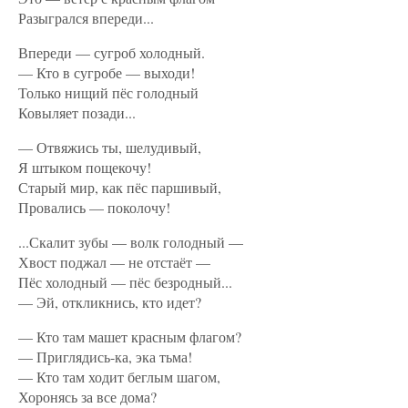
Разыгрался впереди...
Впереди — сугроб холодный.
— Кто в сугробе — выходи!
Только нищий пёс голодный
Ковыляет позади...
— Отвяжись ты, шелудивый,
Я штыком пощекочу!
Старый мир, как пёс паршивый,
Провались — поколочу!
...Скалит зубы — волк голодный —
Хвост поджал — не отстаёт —
Пёс холодный — пёс безродный...
— Эй, откликнись, кто идет?
— Кто там машет красным флагом?
— Приглядись-ка, эка тьма!
— Кто там ходит беглым шагом,
Хоронясь за все дома?