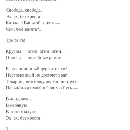
Свобода, свобода,
Эх, эх, без креста!
Катька с Ванькой занята —
Чем, чем занята?..
Тра-та-та!
Кругом — огни, огни, огни...
Оплечь — ружейные ремни...
Революционный держите шаг!
Неугомонный не дремлет враг!
Товарищ, винтовку держи, не трусь!
Пальнём-ка пулей в Святую Русь —
В кондовую,
В избяную,
В толстозадую!
Эх, эх, без креста!
3