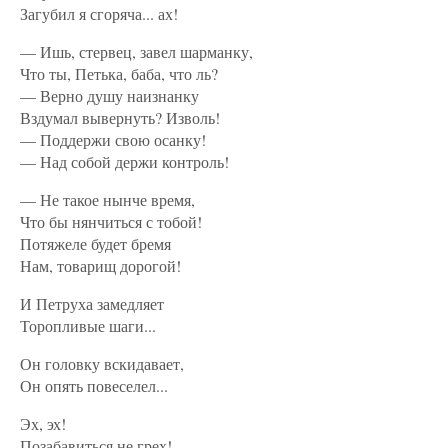
Загубил я сгоряча... ах!
— Ишь, стервец, завел шарманку,
Что ты, Петька, баба, что ль?
— Верно душу наизнанку
Вздумал вывернуть? Изволь!
— Поддержи свою осанку!
— Над собой держи контроль!
— Не такое нынче время,
Что бы нянчиться с тобой!
Потяжеле будет бремя
Нам, товарищ дорогой!
И Петруха замедляет
Торопливые шаги...
Он головку вскидавает,
Он опять повеселел...
Эх, эх!
Позабавиться не грех!