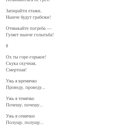
Запирайти етажи,
Нынче будут грабежи!
Отмыкайте погреба —
Гуляет нынче голытьба!
8
Ох ты горе-горькое!
Скука скучная,
Смертная!
Ужь я времячко
Проведу, проведу...
Ужь я темячко
Почешу, почешу...
Ужь я семячки
Полущу, полущу...