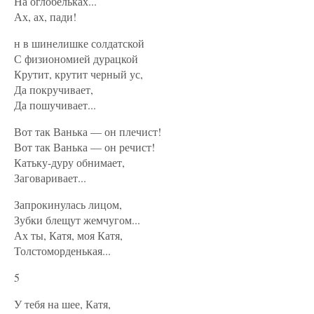
На оглобельках...
Ах, ах, пади!
н в шинелишке солдатской
С физиономией дурацкой
Крутит, крутит черный ус,
Да покручивает,
Да пошучивает...
Вот так Ванька — он плечист!
Вот так Ванька — он речист!
Катьку-дуру обнимает,
Заговаривает...
Запрокинулась лицом,
Зубки блещут жемчугом...
Ах ты, Катя, моя Катя,
Толстоморденькая...
5
У тебя на шее, Катя,