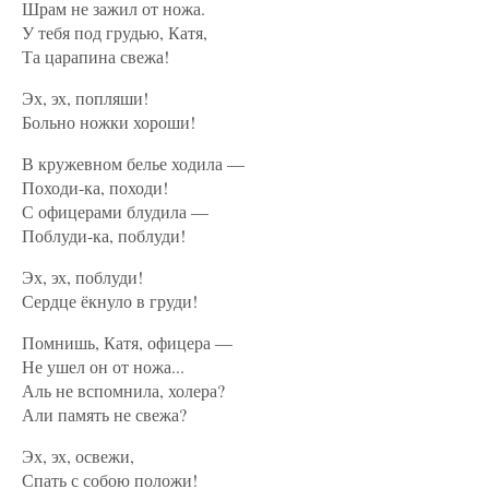
Шрам не зажил от ножа.
У тебя под грудью, Катя,
Та царапина свежа!
Эх, эх, попляши!
Больно ножки хороши!
В кружевном белье ходила —
Походи-ка, походи!
С офицерами блудила —
Поблуди-ка, поблуди!
Эх, эх, поблуди!
Сердце ёкнуло в груди!
Помнишь, Катя, офицера —
Не ушел он от ножа...
Аль не вспомнила, холера?
Али память не свежа?
Эх, эх, освежи,
Спать с собою положи!