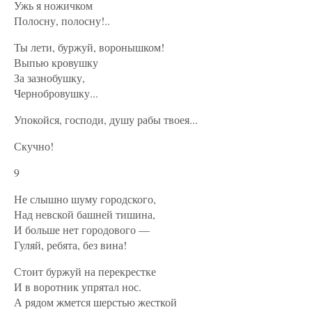
Ужь я ножичком
Полосну, полосну!..
Ты лети, буржуй, воронышком!
Выпью кровушку
За зазнобушку,
Чернобровушку...
Упокойся, господи, душу рабы твоея...
Скучно!
9
Не слышно шуму городского,
Над невской башней тишина,
И больше нет городового —
Гуляй, ребята, без вина!
Стоит буржуй на перекрестке
И в воротник упрятал нос.
А рядом жмется шерстью жесткой