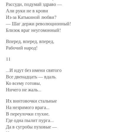
Рассуди, подумай здраво —
Али руки не в крови
Из-за Катькиной любви?
— Шаг держи революционный!
Близок враг неугомонный!
Вперед, вперед, вперед,
Рабочий народ!
11
...И идут без имени святого
Все двенадцать — вдаль.
Ко всему готовы,
Ничего не жаль...
Их винтовочки стальные
На незримого врага...
В переулочки глухие,
Где одна пылит пурга...
Да в сугробы пуховые —