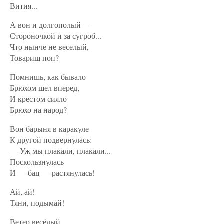
Вития...
А вон и долгополый —
Стороночкой и за сугроб...
Что нынче не веселый,
Товарищ поп?
Помнишь, как бывало
Брюхом шел вперед,
И крестом сияло
Брюхо на народ?
Вон барыня в каракуле
К другой подвернулась:
— Уж мы плакали, плакали...
Поскользнулась
И — бац — растянулась!
Ай, ай!
Тяни, подымай!
Ветер весёлый.