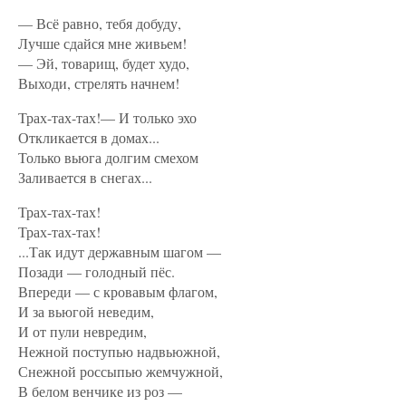
— Всё равно, тебя добуду,
Лучше сдайся мне живьем!
— Эй, товарищ, будет худо,
Выходи, стрелять начнем!
Трах-тах-тах!— И только эхо
Откликается в домах...
Только вьюга долгим смехом
Заливается в снегах...
Трах-тах-тах!
Трах-тах-тах!
...Так идут державным шагом —
Позади — голодный пёс.
Впереди — с кровавым флагом,
И за вьюгой неведим,
И от пули невредим,
Нежной поступью надвьюжной,
Снежной россыпью жемчужной,
В белом венчике из роз —