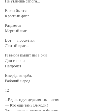
Не утянешь сапога...
В очи бьется
Красный флаг.
Раздается
Мерный шаг.
Вот — проснётся
Лютый враг...
И вьюга пылит им в очи
Дни и ночи
Напролет!...
Вперёд, вперёд,
Рабочий народ!
12
...Вдаль идут державным шагом...
— Кто ещё там? Выходи!
Это — ветер с красным флагом