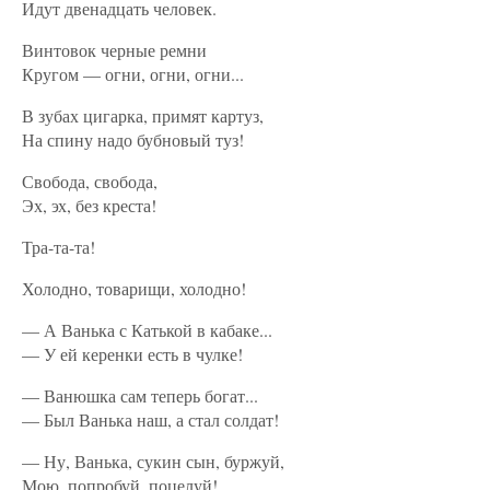
Идут двенадцать человек.
Винтовок черные ремни
Кругом — огни, огни, огни...
В зубах цигарка, примят картуз,
На спину надо бубновый туз!
Свобода, свобода,
Эх, эх, без креста!
Тра-та-та!
Холодно, товарищи, холодно!
— А Ванька с Катькой в кабаке...
— У ей керенки есть в чулке!
— Ванюшка сам теперь богат...
— Был Ванька наш, а стал солдат!
— Ну, Ванька, сукин сын, буржуй,
Мою, попробуй, поцелуй!