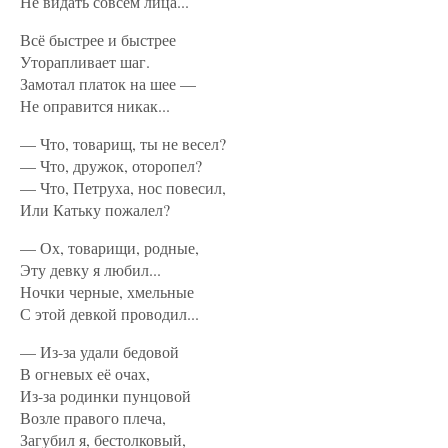
Не видать совсем лица...
Всё быстрее и быстрее
Уторапливает шаг.
Замотал платок на шее —
Не оправится никак...
— Что, товарищ, ты не весел?
— Что, дружок, оторопел?
— Что, Петруха, нос повесил,
Или Катьку пожалел?
— Ох, товарищи, родные,
Эту девку я любил...
Ночки черные, хмельные
С этой девкой проводил...
— Из-за удали бедовой
В огневых её очах,
Из-за родинки пунцовой
Возле правого плеча,
Загубил я, бестолковый,