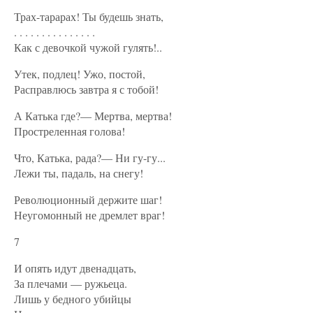
Трах-тарарах! Ты будешь знать,
. . . . . . . . . . . . . . .
Как с девочкой чужой гулять!..
Утек, подлец! Ужо, постой,
Расправлюсь завтра я с тобой!
А Катька где?— Мертва, мертва!
Простреленная голова!
Что, Катька, рада?— Ни гу-гу...
Лежи ты, падаль, на снегу!
Революционный держите шаг!
Неугомонный не дремлет враг!
7
И опять идут двенадцать,
За плечами — ружьеца.
Лишь у бедного убийцы