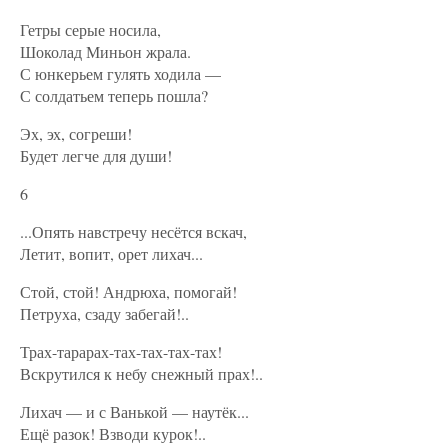
Гетры серые носила,
Шоколад Миньон жрала.
С юнкерьем гулять ходила —
С солдатьем теперь пошла?
Эх, эх, согреши!
Будет легче для души!
6
...Опять навстречу несётся вскач,
Летит, вопит, орет лихач...
Стой, стой! Андрюха, помогай!
Петруха, сзаду забегай!..
Трах-тарарах-тах-тах-тах-тах!
Вскрутился к небу снежный прах!..
Лихач — и с Ванькой — наутёк...
Ещё разок! Взводи курок!..