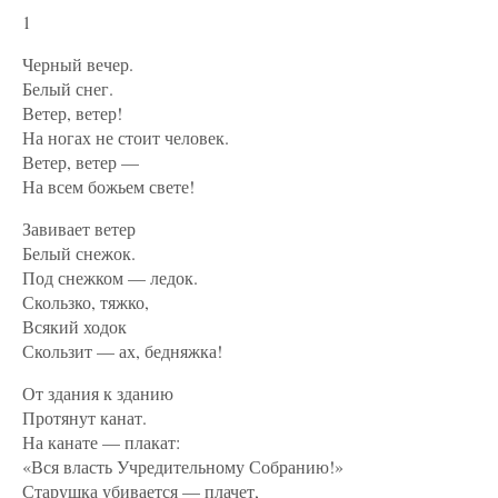
1
Черный вечер.
Белый снег.
Ветер, ветер!
На ногах не стоит человек.
Ветер, ветер —
На всем божьем свете!
Завивает ветер
Белый снежок.
Под снежком — ледок.
Скользко, тяжко,
Всякий ходок
Скользит — ах, бедняжка!
От здания к зданию
Протянут канат.
На канате — плакат:
«Вся власть Учредительному Собранию!»
Старушка убивается — плачет,