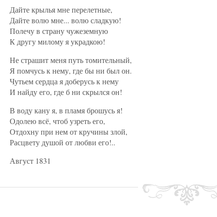
Дайте крылья мне перелетные,
Дайте волю мне... волю сладкую!
Полечу в страну чужеземную
К другу милому я украдкою!
Не страшит меня путь томительный,
Я помчусь к нему, где бы ни был он.
Чутьем сердца я доберусь к нему
И найду его, где б ни скрылся он!
В воду кану я, в пламя брошусь я!
Одолею всё, чтоб узреть его,
Отдохну при нем от кручины злой,
Расцвету душой от любви его!..
Август 1831