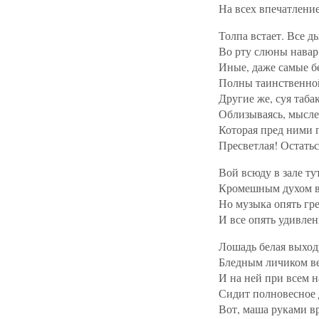
На всех впечатление
Толпа встает. Все д
Во рту слюны навар
Иные, даже самые б
Полны таинственной
Другие же, суя таба
Облизываясь, мысле
Которая пред ними 
Пресветлая! Остатьс
Вой всюду в зале тут
Кромешным духом в
Но музыка опять гр
И все опять удивлен
Лошадь белая выход
Бледным личиком ве
И на ней при всем н
Сидит полновесное 
Вот, маша руками вр