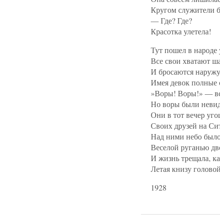
Кругом служители б
— Где? Где?
Красотка улетела!
Тут пошел в народе 
Все свои хватают ш
И бросаются наружу
Имея девок полные 
»Воры! Воры!» — вс
Но воры были неви
Они в тот вечер уг
Своих друзей на Си
Над ними небо был
Веселой руганью дв
И жизнь трещала, ка
Летая книзу головой
1928