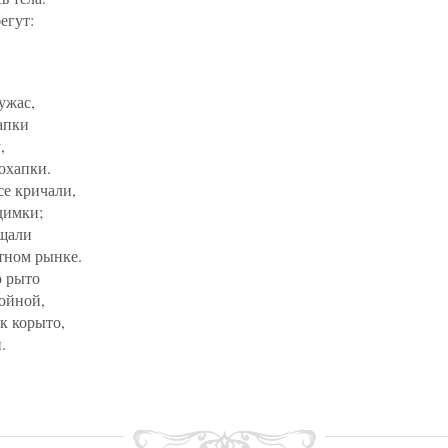
егут:
ужас,
апки
,
охапки.
е кричали,
димки;
ощали
тном рынке.
о рыто
ойной,
к корыто,
.