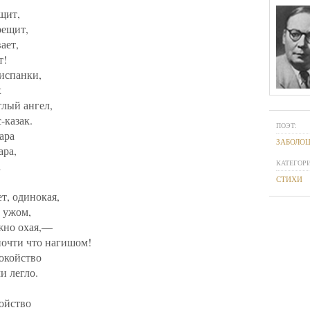
щит,
рещит,
ает,
т!
испанки,
х
тлый ангел,
-казак.
ПОЭТ:
ара
ЗАБОЛО
ара,
КАТЕГОРИ
а
СТИХИ
т, одинокая,
 ужом,
ежно охая,—
почти что нагишом!
окойство
и легло.
ойство