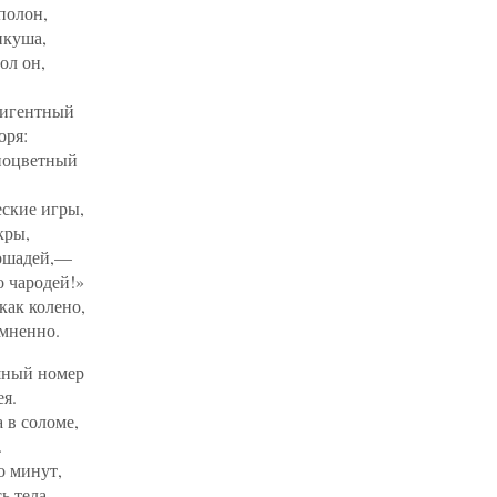
 полон,
икуша,
ол он,
лигентный
оря:
ноцветный
еские игры,
кры,
ошадей,—
о чародей!»
как колено,
омненно.
шный номер
я.
 в соломе,
.
о минут,
ь тела.