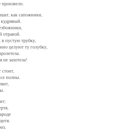
 произвело.
ышат, как сапожники,
 кудрявый.
езбожники,
 отравой.
к в пустую трубку,
нно целуют ту голубку,
пролетела.
я не захотела!
 стоит,
се полны.
емит,
ы.
ит;
ртя,
ароде
дитя.
аз,