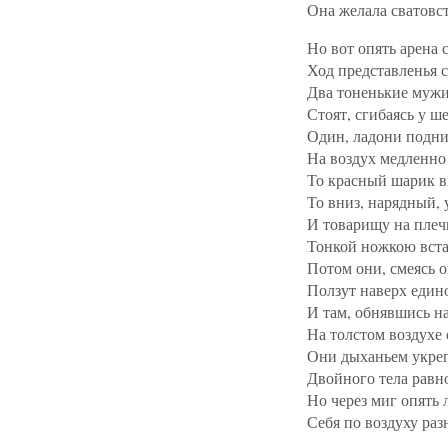
Она желала сватовст
Но вот опять арена с
Ход представленья с
Два тоненькие муж
Стоят, сгибаясь у ше
Один, ладони подни
На воздух медленно 
То красный шарик в
То вниз, нарядный, 
И товарищу на плеч
Тонкой ножкою вста
Потом они, смеясь о
Ползут наверх един
И там, обнявшись на
На толстом воздухе 
Они дыханьем укре
Двойного тела равно
Но через миг опять 
Себя по воздуху раз