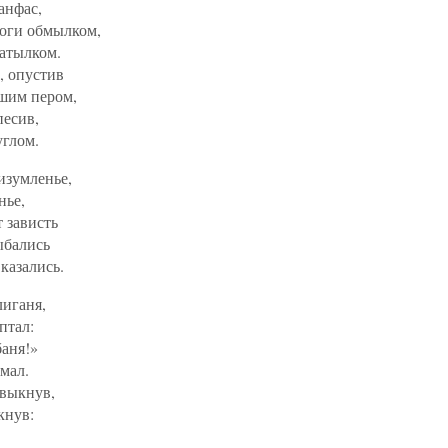
анфас,
ноги обмылком,
затылком.
, опустив
шим пером,
песив,
углом.
изумленье,
нье,
т зависть
ыбались
казались.
лиганя,
птал:
баня!»
мал.
ивыкнув,
кнув: