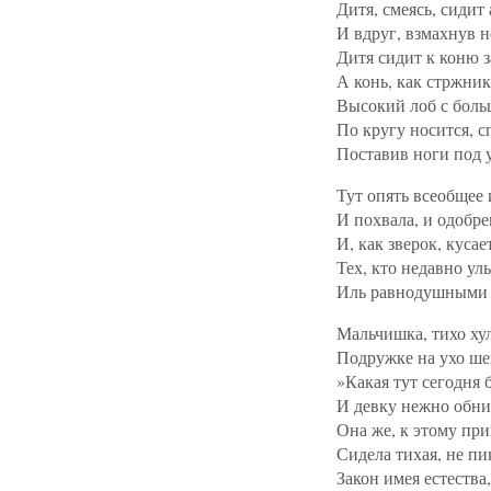
Дитя, смеясь, сидит 
И вдруг, взмахнув 
Дитя сидит к коню 
А конь, как стржник
Высокий лоб с боль
По кругу носится, с
Поставив ноги под 
Тут опять всеобщее 
И похвала, и одобре
И, как зверок, кусае
Тех, кто недавно ул
Иль равнодушными 
Мальчишка, тихо ху
Подружке на ухо ше
»Какая тут сегодня 
И девку нежно обни
Она же, к этому пр
Сидела тихая, не пи
Закон имея естества,