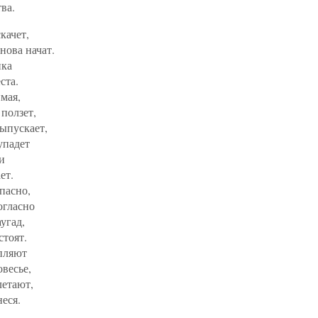
ва.
качет,
нова начат.
ика
ста.
мая,
ползет,
ыпускает,
упадет
и
ет.
пасно,
огласно
угад,
стоят.
пляют
весье,
летают,
неся.