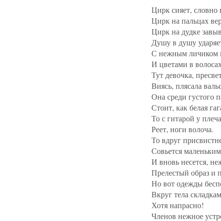
Цирк сияет, словно 
Цирк на пальцах ве
Цирк на дудке завыв
Душу в душу ударяе
С нежным личиком 
И цветами в волоса
Тут девочка, пресве
Виясь, плясала вальс
Она среди густого п
Стоит, как белая гаг
То с гитарой у плеч
Реет, ноги волоча.
То вдруг присвистне
Совьется маленьким
И вновь несется, н
Прелестый образ и 
Но вот одежды бесп
Вкруг тела складкам
Хотя напрасно!
Членов нежное устр