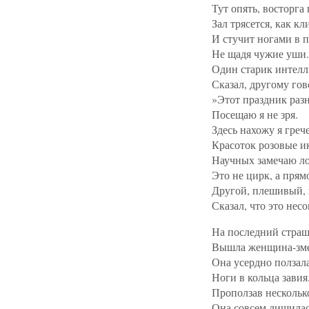
Тут опять, восторга
Зал трясется, как кл
И стучит ногами в п
Не щадя чужие уши.
Один старик интел
Сказал, другому гов
»Этот праздник раз
Посещаю я не зря.
Здесь нахожу я греч
Красоток розовые и
Научных замечаю л
Это не цирк, а прям
Другой, плешивый, 
Сказал, что это нес
На последний стра
Вышла женщина-зме
Она усердно ползала
Ноги в кольца завия
Проползав нескольк
Она совсем лишилас