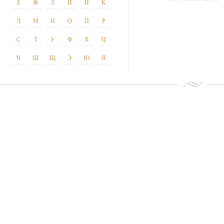
Ё
Ж
З
И
Й
К
Л
М
Н
О
П
Р
С
Т
У
Ф
Х
Ц
Ч
Ш
Щ
Э
Ю
Я