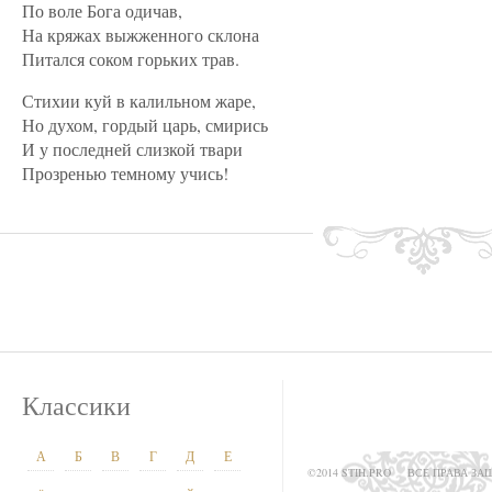
По воле Бога одичав,
На кряжах выжженного склона
Питался соком горьких трав.
Стихии куй в калильном жаре,
Но духом, гордый царь, смирись
И у последней слизкой твари
Прозренью темному учись!
Классики
А
Б
В
Г
Д
Е
©2014 STIH.PRO
ВСЕ ПРАВА З