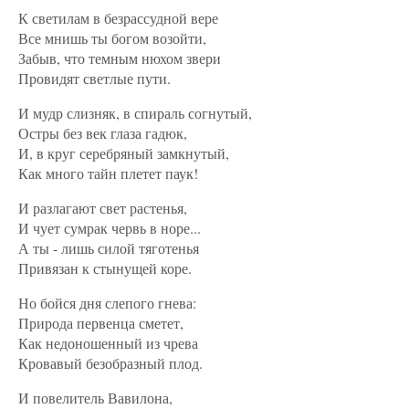
К светилам в безрассудной вере
Все мнишь ты богом возойти,
Забыв, что темным нюхом звери
Провидят светлые пути.
И мудр слизняк, в спираль согнутый,
Остры без век глаза гадюк,
И, в круг серебряный замкнутый,
Как много тайн плетет паук!
И разлагают свет растенья,
И чует сумрак червь в норе...
А ты - лишь силой тяготенья
Привязан к стынущей коре.
Но бойся дня слепого гнева:
Природа первенца сметет,
Как недоношенный из чрева
Кровавый безобразный плод.
И повелитель Вавилона,