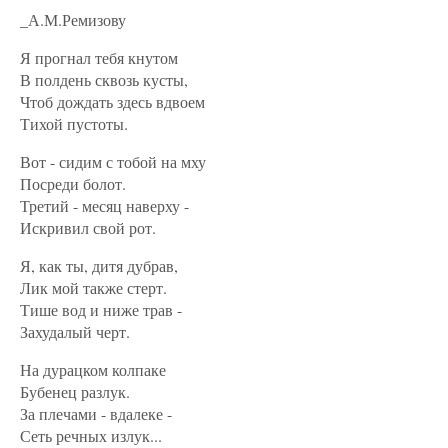
_А.М.Ремизову
Я прогнал тебя кнутом
В полдень сквозь кусты,
Чтоб дождать здесь вдвоем
Тихой пустоты.
Вот - сидим с тобой на мху
Посреди болот.
Третий - месяц наверху -
Искривил свой рот.
Я, как ты, дитя дубрав,
Лик мой также стерт.
Тише вод и ниже трав -
Захудалый черт.
На дурацком колпаке
Бубенец разлук.
За плечами - вдалеке -
Сеть речных излук...