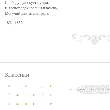
Свободу рук скует нужда,
И гаснет вдохновенья пламень,
Могучий двигатель труда.
1851, 1852
Классики
А
Б
В
Г
Д
Е
©2014 STIH.PRO
ВСЕ ПРАВА З
Ё
Ж
З
И
Й
К
Л
М
Н
О
П
Р