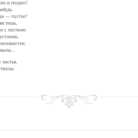
но и поздно!
абудь.
ды — пустое!
яя тишь,
ли с листвою
 устоишь.
ненавистен,
малы...
 листья,
стволы.