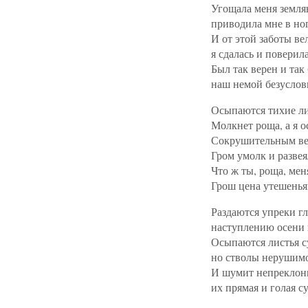
Угощала меня земля
приводила мне в ног
И от этой заботы ве
я сдалась и поверила
Был так верен и так
наш немой безуслов
Осыпаются тихие ли
Молкнет роща, а я о
Сокрушительным ве
Гром умолк и развея
Что ж ты, роща, мен
Грош цена утешенья
Раздаются упреки г
наступлению осени в
Осыпаются листья с
но стволы нерушимо
И шумит непреклонн
их прямая и голая су