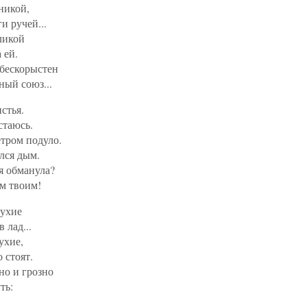
никой,
и ручей...
ликой
 ей.
 бескорыстен
ный союз...
стья.
стаюсь.
тром подуло.
лся дым.
я обманула?
м твоим!
лухие
 лад...
ухие,
 стоят.
о и грозно
ть: