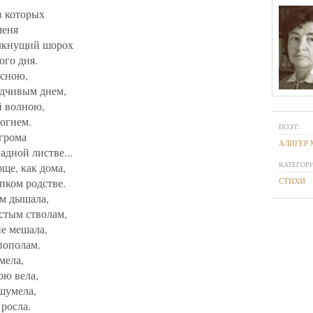
в которых
меня
лкнущий шорох
ого дня.
есною,
адчивым днем,
й волною,
огнем.
ПОЭТ:
 грома
АЛИГЕР 
адной листве...
КАТЕГОРИ
още, как дома,
пком родстве.
СТИХИ
м дышала,
стым стволам,
не мешала,
пополам.
мела,
ою вела,
шумела,
 росла.