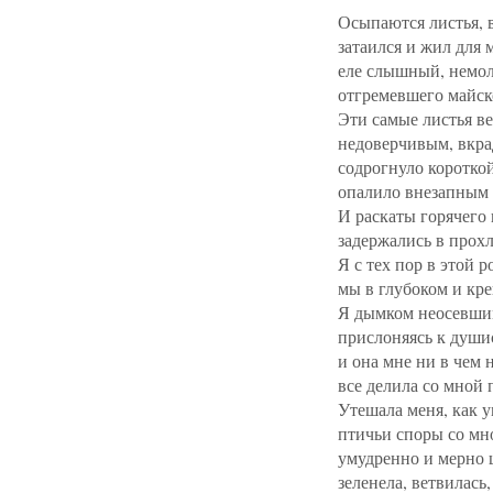
Осыпаются листья, 
затаился и жил для 
еле слышный, немо
отгремевшего майск
Эти самые листья в
недоверчивым, вкр
содрогнуло коротко
опалило внезапным 
И раскаты горячего
задержались в прохл
Я с тех пор в этой р
мы в глубоком и кре
Я дымком неосевши
прислоняясь к души
и она мне ни в чем 
все делила со мной 
Утешала меня, как у
птичьи споры со мн
умудренно и мерно 
зеленела, ветвилась,