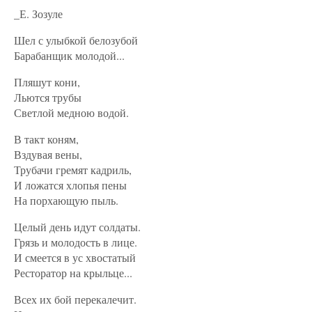
_Е. Зозуле
Шел с улыбкой белозубой
Барабанщик молодой...
Пляшут кони,
Льются трубы
Светлой медною водой.
В такт коням,
Вздувая вены,
Трубачи гремят кадриль,
И ложатся хлопья пены
На порхающую пыль.
Целый день идут солдаты.
Грязь и молодость в лице.
И смеется в ус хвостатый
Ресторатор на крыльце...
Всех их бой перекалечит.