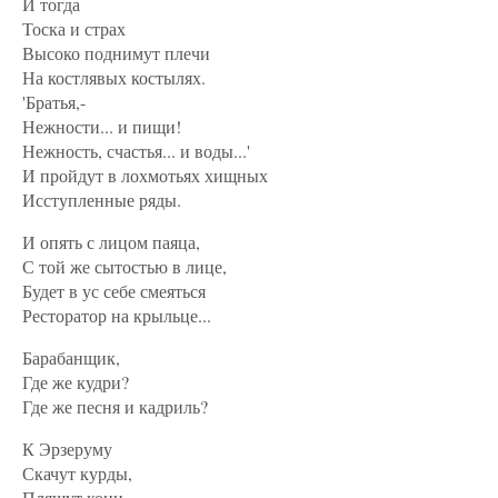
И тогда
Тоска и страх
Высоко поднимут плечи
На костлявых костылях.
'Братья,-
Нежности... и пищи!
Нежность, счастья... и воды...'
И пройдут в лохмотьях хищных
Исступленные ряды.
И опять с лицом паяца,
С той же сытостью в лице,
Будет в ус себе смеяться
Ресторатор на крыльце...
Барабанщик,
Где же кудри?
Где же песня и кадриль?
К Эрзеруму
Скачут курды,
Пляшут кони,