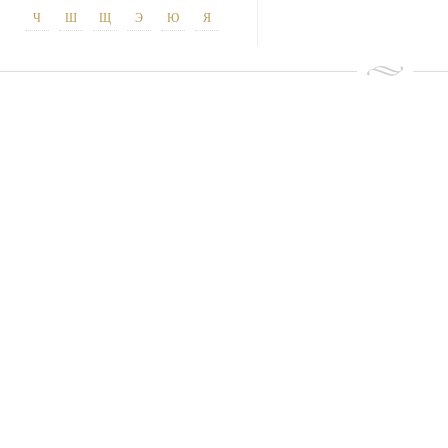
Ч
Ш
Щ
Э
Ю
Я