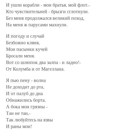
И ушли корабли - мои братья, мой флот,-
Кто чувствительней - брызги сглотнули.
Без меня продолжался великий поход,
На меня ж парусами махнули.
И погоду и случай
Безбожно кляня,
Мои пасынки кучей
Бросали меня.
Вот со шлюпок два залпа - и ладно!-
От Колумба и от Магеллана.
Я пью пену - волна
Не доходит до рта,
И от палуб до дна
Обнажились борта,
А бока мои грязны -
Таи не таи,-
Так любуйтесь на язвы
И раны мои!