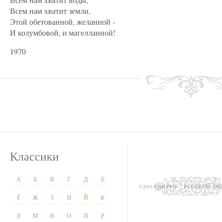
Всем нам хватит земли,
Этой обетованной, желанной -
И колумбовой, и магелланной!
1970
Классики
А
Б
В
Г
Д
Е
©2014 STIH.PRO
ВСЕ ПРАВА З
Ё
Ж
З
И
Й
К
Л
М
Н
О
П
Р