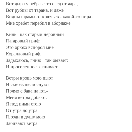
Вот дыра у ребра - это след от ядра,
Вот рубцы от тарана, и даже
Видны шрамы от крючьев - какой-то пират
Мне хребет перебил в абордаже.
Киль - как старый неровный
Гитаровый гриф:
Это брюхо вспорол мне
Коралловый риф.
Задыхаюсь, гнию - так бывает:
И просоленное загнивает.
Ветры кровь мою пьют
И сквозь щели снуют
Прямо с бака на ют,-
Меня ветры добьют:
Я под ними стою
От утра до утра,-
Гвозди в душу мою
Забивают ветра.