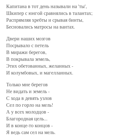
Капитана в тот день называли на 'ты',
Шкипер с юнгой сравнялись в талантах;
Распрямляя хребты и срывая бинты,
Бесновались матросы на вантах.
Двери наших мозгов
Посрывало с петель
В миражи берегов,
В покрывала земель,
Этих обетованных, желанных -
И колумбовых, и магелланных.
Только мне берегов
Не видать и земель -
С хода в девять узлов
Сел по горло на мель!
А у всех молодцов -
Благородная цель...
И в конце-то концов -
Я ведь сам сел на мель.