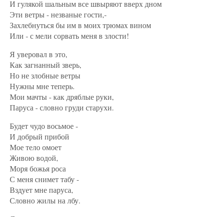
И гулякой шальным все швыряют вверх дном
Эти ветры - незваные гости,-
Захлебнуться бы им в моих трюмах вином
Или - с мели сорвать меня в злости!
Я уверовал в это,
Как загнанный зверь,
Но не злобные ветры
Нужны мне теперь.
Мои мачты - как дряблые руки,
Паруса - словно груди старухи.
Будет чудо восьмое -
И добрый прибой
Мое тело омоет
Живою водой,
Моря божья роса
С меня снимет табу -
Вздует мне паруса,
Словно жилы на лбу.