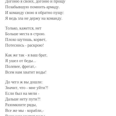
Догоню я своих, догоню и прощу
Позабывшую помнить армаду.
И команду свою я обратно пущу:
Я ведь зла не держу на команду.
Только, кажется, нет
Больше места в строю.
Плохо шутишь, корвет,
Потеснись - раскрою!
Как же так - я ваш брат,
Я ушел от беды...
Полевее, фрегат,-
Всем нам хватит воды!
До чего ж вы дошли:
Значит, что - мне уйти?!
Если был на мели -
Дальше нету пути?!
Разомкните ряды,
Все же мы - корабли,-
Всем нам хватит воды,