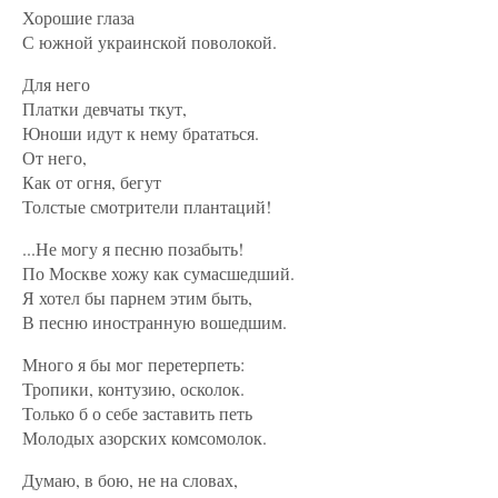
Хорошие глаза
С южной украинской поволокой.
Для него
Платки девчаты ткут,
Юноши идут к нему брататься.
От него,
Как от огня, бегут
Толстые смотрители плантаций!
...Не могу я песню позабыть!
По Москве хожу как сумасшедший.
Я хотел бы парнем этим быть,
В песню иностранную вошедшим.
Много я бы мог перетерпеть:
Тропики, контузию, осколок.
Только б о себе заставить петь
Молодых азорских комсомолок.
Думаю, в бою, не на словах,