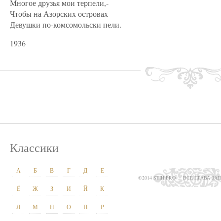
Многое друзья мои терпели,-
Чтобы на Азорских островах
Девушки по-комсомольски пели.
1936
Классики
А
Б
В
Г
Д
Е
©2014 STIH.PRO
ВСЕ ПРАВА З
Ё
Ж
З
И
Й
К
Л
М
Н
О
П
Р