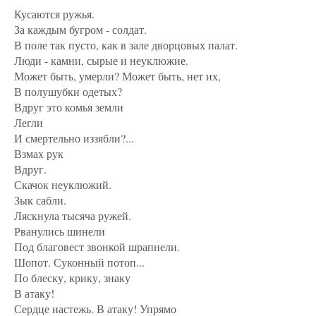
Кусаются ружья.
За каждым бугром - солдат.
В поле так пусто, как в зале дворцовых палат.
Люди - камни, сырые и неуклюжие.
Может быть, умерли? Может быть, нет их,
В полушубки одетых?
Вдруг это комья земли
Легли
И смертельно иззябли?...
Взмах рук
Вдруг.
Скачок неуклюжий.
Зык сабли.
Ляскнула тысяча ружей.
Рванулись шинели
Под благовест звонкой шрапнели.
Шопот. Суконный потоп...
По блеску, крику, знаку
В атаку!
Сердце настежь. В атаку! Упрямо