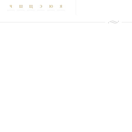
Ч
Ш
Щ
Э
Ю
Я