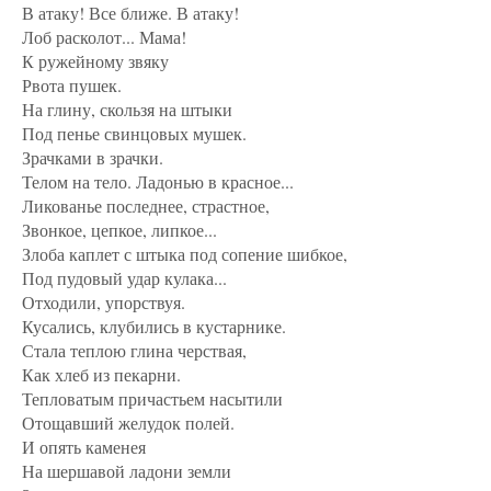
В атаку! Все ближе. В атаку!
Лоб расколот... Мама!
К ружейному звяку
Рвота пушек.
На глину, скользя на штыки
Под пенье свинцовых мушек.
Зрачками в зрачки.
Телом на тело. Ладонью в красное...
Ликованье последнее, страстное,
Звонкое, цепкое, липкое...
Злоба каплет с штыка под сопение шибкое,
Под пудовый удар кулака...
Отходили, упорствуя.
Кусались, клубились в кустарнике.
Стала теплою глина черствая,
Как хлеб из пекарни.
Тепловатым причастьем насытили
Отощавший желудок полей.
И опять каменея
На шершавой ладони земли