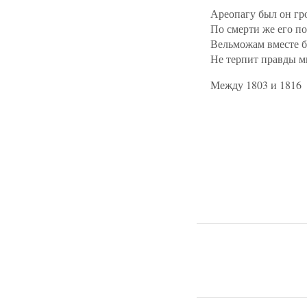
Ареопагу был он гр
По смерти же его п
Вельможам вместе б
Не терпит правды м
Между 1803 и 1816