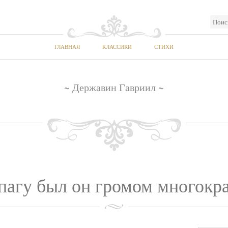
ГЛАВНАЯ
КЛАССИКИ
СТИХИ
~ Державин Гавриил ~
агу был он громом многокра