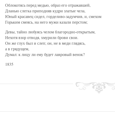
Облокотясь перед медью, образ его отражавшей,
Дланью слегка приподняв кудри златые чела,
Юный красавец сидел, горделиво-задумчив, и, смехом
Горьким смеясь, на него мужи казали перстом;
Девы, тайно любуясь челом благородно-открытым,
Нехотя взор отводя, хмурили брови свои.
Он же глух был и слеп; он, не в меди глядясь,
а в грядущем,
Думал: к лицу ли ему будет лавровый венок?
1835