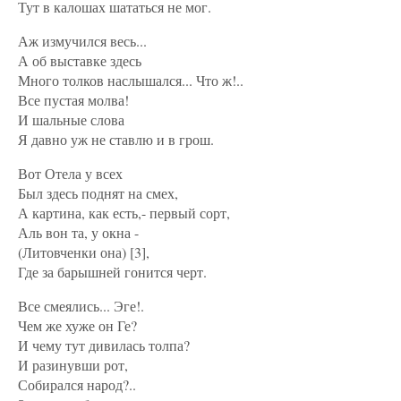
Тут в калошах шататься не мог.
Аж измучился весь...
А об выставке здесь
Много толков наслышался... Что ж!..
Все пустая молва!
И шальные слова
Я давно уж не ставлю и в грош.
Вот Отела у всех
Был здесь поднят на смех,
А картина, как есть,- первый сорт,
Аль вон та, у окна -
(Литовченки она) [3],
Где за барышней гонится черт.
Все смеялись... Эге!.
Чем же хуже он Ге?
И чему тут дивилась толпа?
И разинувши рот,
Собирался народ?..