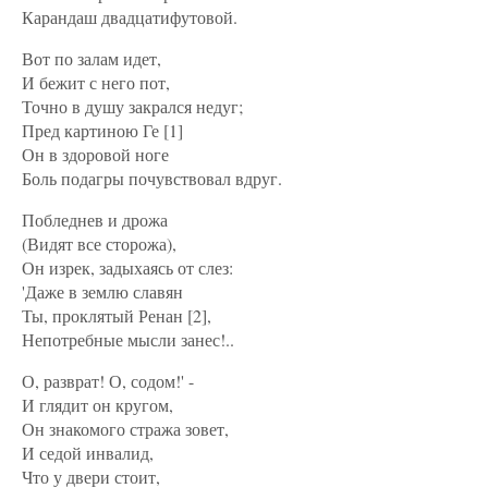
Карандаш двадцатифутовой.
Вот по залам идет,
И бежит с него пот,
Точно в душу закрался недуг;
Пред картиною Ге [1]
Он в здоровой ноге
Боль подагры почувствовал вдруг.
Побледнев и дрожа
(Видят все сторожа),
Он изрек, задыхаясь от слез:
'Даже в землю славян
Ты, проклятый Ренан [2],
Непотребные мысли занес!..
О, разврат! О, содом!' -
И глядит он кругом,
Он знакомого стража зовет,
И седой инвалид,
Что у двери стоит,