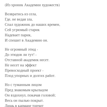
(Из хроник Академии художеств)
Возвратись из села,
Где, не ведая зла,
Спал художник до наших времен,
Сей угрюмый старик
Надевает парик,
И спешит в Академию он.
Не огромный этюд -
До этюдов ли тут! -
Отставной академик несет.
Не несет на эффект
Превосходный проект -
Плод упорных и долгих работ.
Но с туманным лицом
Пред знакомым крыльцом
Он вздохнул, покачав головой;
Весь он пылью покрыт.
Лишь в кармане торчит