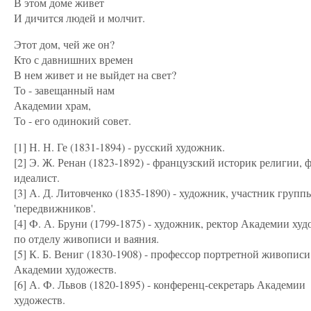
В этом доме живет
И дичится людей и молчит.
Этот дом, чей же он?
Кто с давнишних времен
В нем живет и не выйдет на свет?
То - завещанный нам
Академии храм,
То - его одинокий совет.
[1] Н. Н. Ге (1831-1894) - русский художник.
[2] Э. Ж. Ренан (1823-1892) - французский историк религии, 
идеалист.
[3] А. Д. Литовченко (1835-1890) - художник, участник групп
'передвижников'.
[4] Ф. А. Бруни (1799-1875) - художник, ректор Академии худ
по отделу живописи и ваяния.
[5] К. Б. Вениг (1830-1908) - профессор портретной живописи
Академии художеств.
[6] А. Ф. Львов (1820-1895) - конференц-секретарь Академии
художеств.