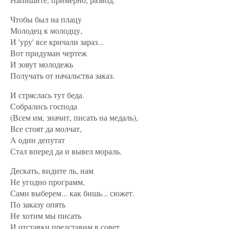
Чтобы был на плацу
Молодец к молодцу,
И 'уру' все кричали зараз...
Вот придуман чертеж
И зовут молодежь
Получать от начальства заказ.
И стряслась тут беда.
Собрались господа
(Всем им, значит, писать на медаль),
Все стоят да молчат,
А один депутат
Стал вперед да и вывел мораль.
Дескать, видите ль, нам
Не угодно программ,
Сами выберем... как бишь... сюжет.
По заказу опять
Не хотим мы писать
И отставки представим в совет.