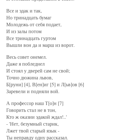
Все и эдак и так,
Но тринадцать бумаг
Молодежь от себя подает,
И из залы потом
Все тринадцать гуртом
Вышли вон да и марш из ворот.
Весь совет онемел.
Даже я побледнел
И стоял у дверей сам не свой;
Точно дюжина львов,
Б[руни] [4], В[ен]иг [5] и Л[ьв]ов [6]
Заревели и подняли вой.
А профессор наш Т[о]н [7]
Говорить стал не в тон,
Кто ж оказии эдакой ждал!..'
- 'Нет, безумный старик,
Лжет твой старый язык -
Ты неправду одну рассказал.